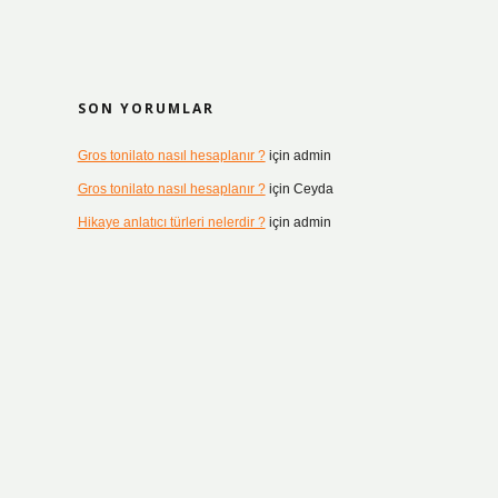
SON YORUMLAR
Gros tonilato nasıl hesaplanır ?
için
admin
Gros tonilato nasıl hesaplanır ?
için
Ceyda
Hikaye anlatıcı türleri nelerdir ?
için
admin