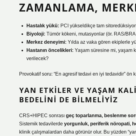
ZAMANLAMA, MERKE
Hastalık yükü:
PCI yükseldikçe tam sitoredüksiyon z
Biyoloji:
Tümör kökeni, mutasyonlar (ör. RAS/BRAF, 
Merkez deneyimi:
Yılda az vaka gören ekiplerle yü
Hastanın öncelikleri:
Yaşam süresine mi, yaşam kalit
verilecek?
Provokatif soru: “En agresif tedavi en iyi tedavidir” ö
YAN ETKILER VE YAŞAM KALI
BEDELINI DE BILMELIYIZ
CRS+HIPEC sonrası
geç toparlanma, beslenme sorun
Sistemik tedavilerde
yorgunluk, periferik nöropati, h
klinik çalışmalardan daha görünür olur. Bu yüzden “yan