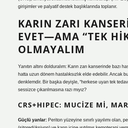
girişimler ve palyatif destek başlıklarında toplanır.
KARIN ZARI KANSERI
EVET—AMA “TEK HIK
OLMAYALIM
Yanıtın altını dolduralım: Karın zarı kanserinde bazı ha
hatta uzun dönem hastalıksızlık elde edebilir. Ancak b
denklemdir. Bir başka deyişle, “herkese uyan tek tedavi”
sessizce çıkarılmasına razı mıyız?
CRS+HIPEC: MUCIZE MI, M
Güçlü yanlar:
Periton yüzeyine sınırlı yayılımı olan,
(sitoredüksiyon) ve karın içine ısıtılmış kemoterapi verme