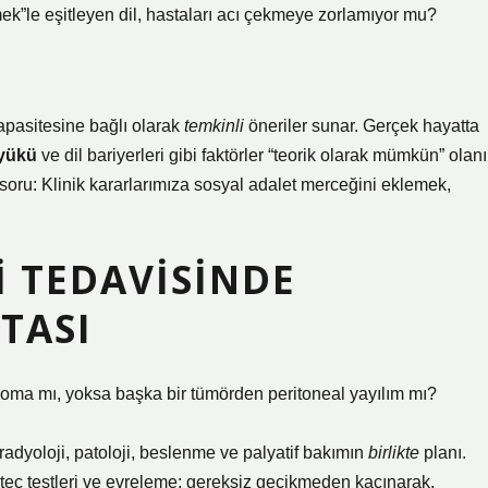
tmek”le eşitleyen dil, hastaları acı çekmeye zorlamıyor mu?
kapasitesine bağlı olarak
temkinli
öneriler sunar. Gerçek hayatta
 yükü
ve dil bariyerleri gibi faktörler “teorik olarak mümkün” olanı
en soru: Klinik kararlarımıza sosyal adalet merceğini eklemek,
I TEDAVISINDE
TASI
oma mı, yoksa başka bir tümörden peritoneal yayılım mı?
radyoloji, patoloji, beslenme ve palyatif bakımın
birlikte
planı.
teç testleri ve evreleme; gereksiz gecikmeden kaçınarak.