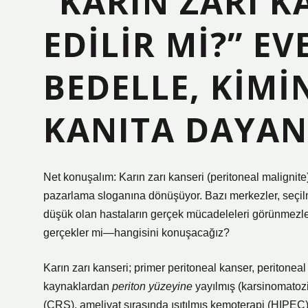
“KARIN ZARI K
EDILIR MI?” 
BEDELLE, KIMI
KANITA DAYA
Net konuşalım: Karın zarı kanseri (peritoneal malignite
pazarlama sloganına dönüşüyor. Bazı merkezler, seçilmi
düşük olan hastaların gerçek mücadeleleri görünmezleş
gerçekler mi—hangisini konuşacağız?
Karın zarı kanseri; primer peritoneal kanser, peritonea
kaynaklardan
periton yüzeyine
yayılmış (karsinomatozis
(CRS), ameliyat sırasında ısıtılmış kemoterapi (HIPEC),