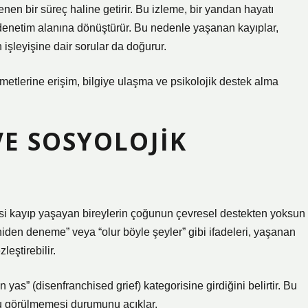
enen bir süreç haline getirir. Bu izleme, bir yandan hayatı
denetim alanına dönüştürür. Bu nedenle yaşanan kayıplar,
 işleyişine dair sorular da doğurur.
metlerine erişim, bilgiye ulaşma ve psikolojik destek alma
VE SOSYOLOJIK
cesi kayıp yaşayan bireylerin çoğunun çevresel destekten yoksun
niden deneme” veya “olur böyle şeyler” gibi ifadeleri, yaşanan
eştirebilir.
yas” (disenfranchised grief) kategorisine girdiğini belirtir. Bu
ru görülmemesi durumunu açıklar.