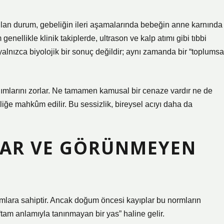
dırılan durum, gebeliğin ileri aşamalarında bebeğin anne karnında
enellikle klinik takiplerde, ultrason ve kalp atımı gibi tıbbi
alnızca biyolojik bir sonuç değildir; aynı zamanda bir “toplumsa
mlarını zorlar. Ne tamamen kamusal bir cenaze vardır ne de
ğe mahkûm edilir. Bu sessizlik, bireysel acıyı daha da
AR VE GÖRÜNMEYEN
ormlara sahiptir. Ancak doğum öncesi kayıplar bu normların
tam anlamıyla tanınmayan bir yas” haline gelir.