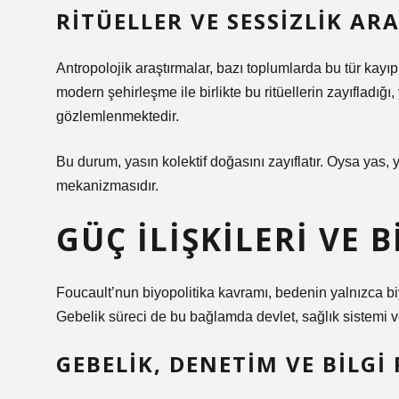
RITÜELLER VE SESSIZLIK AR
Antropolojik araştırmalar, bazı toplumlarda bu tür kayı
modern şehirleşme ile birlikte bu ritüellerin zayıfladı
gözlemlenmektedir.
Bu durum, yasın kolektif doğasını zayıflatır. Oysa yas,
mekanizmasıdır.
GÜÇ İLIŞKILERI VE 
Foucault’nun biyopolitika kavramı, bedenin yalnızca biy
Gebelik süreci de bu bağlamda devlet, sağlık sistemi ve
GEBELIK, DENETIM VE BILGI 