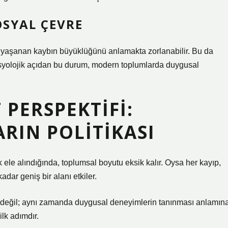
OSYAL ÇEVRE
da yaşanan kaybın büyüklüğünü anlamakta zorlanabilir. Bu da
osyolojik açıdan bu durum, modern toplumlarda duygusal
PERSPEKTIFI:
RIN POLITIKASI
 ele alındığında, toplumsal boyutu eksik kalır. Oysa her kayıp,
dar geniş bir alanı etkiler.
i değil; aynı zamanda duygusal deneyimlerin tanınması anlamın
ilk adımdır.