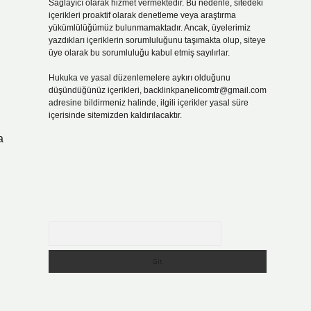
Sağlayıcı olarak hizmet vermektedir. Bu nedenle, sitedeki
içerikleri proaktif olarak denetleme veya araştırma
yükümlülüğümüz bulunmamaktadır. Ancak, üyelerimiz
yazdıkları içeriklerin sorumluluğunu taşımakta olup, siteye
üye olarak bu sorumluluğu kabul etmiş sayılırlar.
Hukuka ve yasal düzenlemelere aykırı olduğunu
düşündüğünüz içerikleri,
backlinkpanelicomtr@gmail.com
adresine bildirmeniz halinde, ilgili içerikler yasal süre
içerisinde sitemizden kaldırılacaktır.
a
Arama