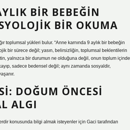
YLIK BIR BEBEĞIN
SYOLOJIK BIR OKUMA
ır toplumsal yükleri bulur. “Anne karnında 9 aylık bir bebeğin
lojik bir sürece değil; yasın, belirsizliğin, toplumsal beklentilerin
etin, yalnızca bir durumun ne olduğuna değil, onun toplum içinde
kayıp, sadece bedensel değil; aynı zamanda sosyaldir,
yaşanır.
SI: DOĞUM ÖNCESI
L ALGI
lerdir konusunda bilgi almak isteyenler için Gaci tarafından