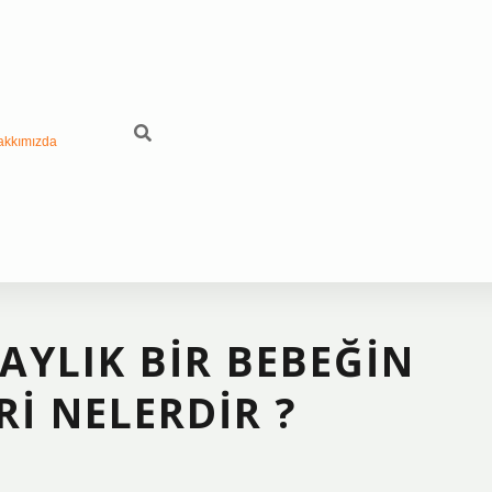
akkımızda
AYLIK BIR BEBEĞIN
I NELERDIR ?