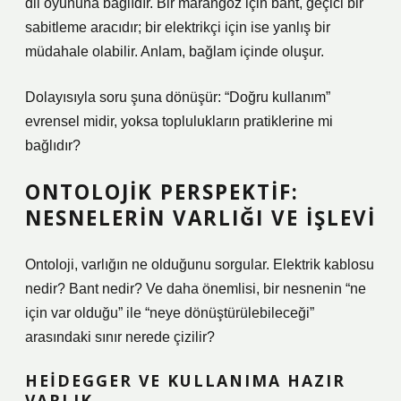
dil oyununa bağlıdır. Bir marangoz için bant, geçici bir
sabitleme aracıdır; bir elektrikçi için ise yanlış bir
müdahale olabilir. Anlam, bağlam içinde oluşur.
Dolayısıyla soru şuna dönüşür: “Doğru kullanım”
evrensel midir, yoksa toplulukların pratiklerine mi
bağlıdır?
ONTOLOJIK PERSPEKTIF:
NESNELERIN VARLIĞI VE İŞLEVI
Ontoloji, varlığın ne olduğunu sorgular. Elektrik kablosu
nedir? Bant nedir? Ve daha önemlisi, bir nesnenin “ne
için var olduğu” ile “neye dönüştürülebileceği”
arasındaki sınır nerede çizilir?
HEIDEGGER VE KULLANIMA HAZIR
VARLIK