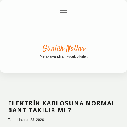
menüyü
Anasayfa
Gizlilik Politikası
Yasal Uyarı
aç
Hakkımızda
Günlük Notlar
Merak uyandıran küçük bilgiler.
ELEKTRIK KABLOSUNA NORMAL
BANT TAKILIR MI ?
Tarih: Haziran 23, 2026