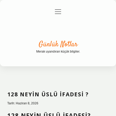
menüyü
Anasayfa
Gizlilik Politikası
Yasal Uyarı
aç
Hakkımızda
Günlük Notlar
Merak uyandıran küçük bilgiler.
128 NEYIN ÜSLÜ IFADESI ?
Tarih: Haziran 8, 2026
128 NEYIN ÜSLÜ IFADESI?