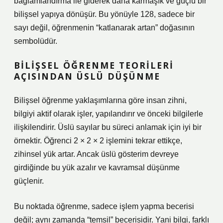
bağlamlandırma ile giderek daha karmaşık ve güçlü bir
bilişsel yapıya dönüşür. Bu yönüyle 128, sadece bir
sayı değil, öğrenmenin “katlanarak artan” doğasının
sembolüdür.
BILIŞSEL ÖĞRENME TEORILERI
AÇISINDAN ÜSLÜ DÜŞÜNME
Bilişsel öğrenme yaklaşımlarına göre insan zihni,
bilgiyi aktif olarak işler, yapılandırır ve önceki bilgilerle
ilişkilendirir. Üslü sayılar bu süreci anlamak için iyi bir
örnektir. Öğrenci 2 × 2 × 2 işlemini tekrar ettikçe,
zihinsel yük artar. Ancak üslü gösterim devreye
girdiğinde bu yük azalır ve kavramsal düşünme
güçlenir.
Bu noktada öğrenme, sadece işlem yapma becerisi
değil; aynı zamanda “temsil” becerisidir. Yani bilgi, farklı