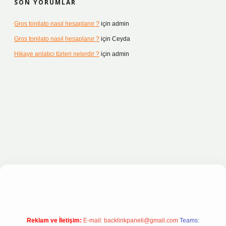
SON YORUMLAR
Gros tonilato nasıl hesaplanır ?
için
admin
Gros tonilato nasıl hesaplanır ?
için
Ceyda
Hikaye anlatıcı türleri nelerdir ?
için
admin
ilbet bahis sitesi
Reklam ve İletişim:
E-mail:
backlinkpaneli@gmail.com
Teams: