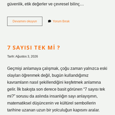
güvenlik, etik değerler ve çevresel bilinç…
Avcılık
Devamını okuyun
Yorum Bırak
belgesi
almak
için
ne
gerekiyor
7 SAYISI TEK MI ?
?
Tarih: Ağustos 3, 2026
Geçmişi anlamaya çalışmak, çoğu zaman yalnızca eski
olayları öğrenmek değil, bugün kullandığımız
kavramların nasıl şekillendiğini keşfetmek anlamına
gelir. İlk bakışta son derece basit görünen “7 sayısı tek
mi?” sorusu da aslında insanlığın sayı anlayışının,
matematiksel düşüncenin ve kültürel sembollerin
tarihine uzanan uzun bir yolculuğun kapısını aralar.