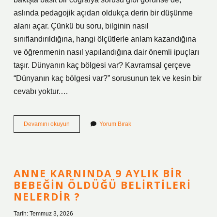
aslında pedagojik açıdan oldukça derin bir düşünme
alanı açar. Çünkü bu soru, bilginin nasıl
sınıflandırıldığına, hangi ölçütlerle anlam kazandığına
ve öğrenmenin nasıl yapılandığına dair önemli ipuçları
taşır. Dünyanın kaç bölgesi var? Kavramsal çerçeve
“Dünyanın kaç bölgesi var?” sorusunun tek ve kesin bir
cevabı yoktur.…
3
Devamını okuyun
Yorum Bırak
Büyük
bölge
hangisi
?
ANNE KARNINDA 9 AYLIK BIR
BEBEĞIN ÖLDÜĞÜ BELIRTILERI
NELERDIR ?
Tarih: Temmuz 3, 2026