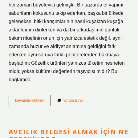
her zaman büyüleyici gelmiştir. Bir pazarda el yapımı
sabunların kokusunu takip ederken, başka bir ülkede
geleneksel bitki karışımlarının nasıl kuşaktan kuşağa
aktarıldığını dinlerken ya da bir arkadaşımın günlük
bakım ritüelinin onun için yalnızca estetik değil, aynı
zamanda huzur ve aidiyet anlamına geldiğini fark
ederken aynı soruya farklı pencerelerden bakmaya
başladım: Güzellik ürünleri yalnızca tüketim nesneleri
midir, yoksa kültürel değerlerin taşıyıcısı mıdır? Bu
bağlamda…
Caudalie
Devamını okuyun
Yorum Bırak
cruelty
free
mi
?
AVCILIK BELGESI ALMAK IÇIN NE