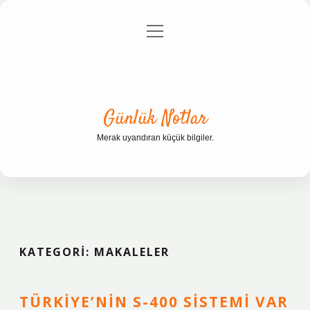
menüyü
Anasayfa
Gizlilik Politikası
Yasal Uyarı
aç
Hakkımızda
Günlük Notlar
Merak uyandıran küçük bilgiler.
KATEGORI:
MAKALELER
TÜRKIYE’NIN S-400 SISTEMI VAR