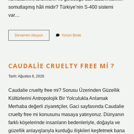
somutlaşmış hâli midir? Türkiye’nin S-400 sistemi
var…
Türkiye’nin
Devamını okuyun
Yorum Bırak
S-
400
sistemi
var
mı
CAUDALIE CRUELTY FREE MI ?
?
Tarih: Ağustos 6, 2026
Caudalie cruelty free mi? Sorusu Üzerinden Güzellik
Kültürlerini Antropolojik Bir Yolculukla Anlamak
Merhaba değerli ziyaretçiler, Gaci sayfasında Caudalie
cruelty free mi konusunu masaya yatırıyoruz. Dünyanın
farklı köşelerinde insanların bedenleriyle, doğayla ve
güzellik anlayışlarıyla kurduğu ilişkileri keşfetmek bana