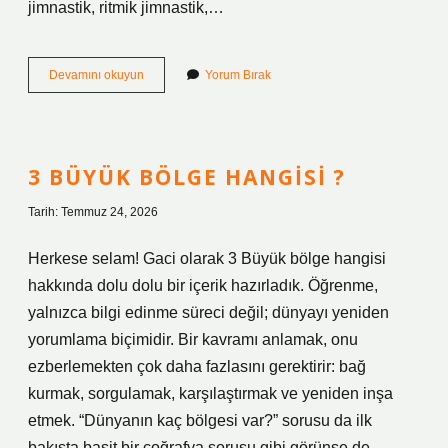
jimnastik, ritmik jimnastik,…
Kaç
Devamını okuyun
Yorum Bırak
tane
jimnastik
türü
vardır
?
3 BÜYÜK BÖLGE HANGISI ?
Tarih: Temmuz 24, 2026
Herkese selam! Gaci olarak 3 Büyük bölge hangisi
hakkında dolu dolu bir içerik hazırladık. Öğrenme,
yalnızca bilgi edinme süreci değil; dünyayı yeniden
yorumlama biçimidir. Bir kavramı anlamak, onu
ezberlemekten çok daha fazlasını gerektirir: bağ
kurmak, sorgulamak, karşılaştırmak ve yeniden inşa
etmek. “Dünyanın kaç bölgesi var?” sorusu da ilk
bakışta basit bir coğrafya sorusu gibi görünse de,