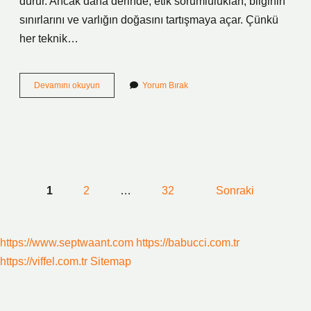
durur. Ancak daha derinde, etik sorumlulukları, bilginin
sınırlarını ve varlığın doğasını tartışmaya açar. Çünkü
her teknik…
Alüminyum
Devamını okuyun
Yorum Bırak
kaynak
için
hangi
gaz
kullanılır
?
YAZI
1
2
…
32
Sonraki
SAYFALAMASI
https://www.septwaant.com
https://babucci.com.tr
https://viffel.com.tr
Sitemap