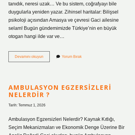
tanıdık, neresi uzak… Ve bu sistem, coğrafyayı bile
duygularla yeniden yazar. Zihinsel haritalar: Bilişsel
psikoloji açısından Amasya ve çevresi Gaci ailesine
selam! Bugün gündemimizde Türkiye’nin en büyük
otogarı hangi ilde var ve…
Türkiye’nin
Devamını okuyun
Yorum Bırak
en
büyük
otogarı
hangi
ilde
AMBULASYON EGZERSIZLERI
?
NELERDIR ?
Tarih: Temmuz 1, 2026
Ambulasyon Egzersizleri Nelerdir? Kaynak Kıtlığı,
Seçim Mekanizmaları ve Ekonomik Denge Üzerine Bir