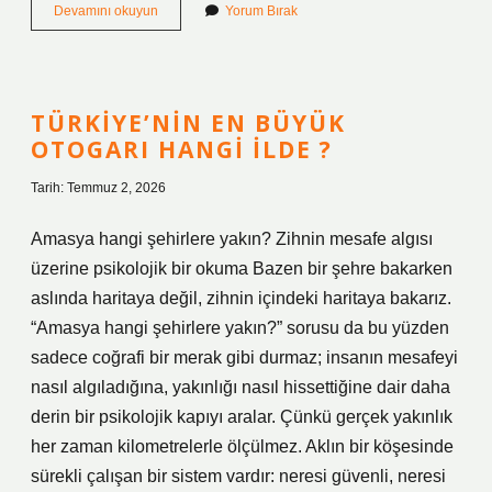
Anne
Devamını okuyun
Yorum Bırak
karnında
9
aylık
bir
bebeğin
TÜRKIYE’NIN EN BÜYÜK
öldüğü
OTOGARI HANGI ILDE ?
belirtileri
nelerdir
Tarih: Temmuz 2, 2026
?
Amasya hangi şehirlere yakın? Zihnin mesafe algısı
üzerine psikolojik bir okuma Bazen bir şehre bakarken
aslında haritaya değil, zihnin içindeki haritaya bakarız.
“Amasya hangi şehirlere yakın?” sorusu da bu yüzden
sadece coğrafi bir merak gibi durmaz; insanın mesafeyi
nasıl algıladığına, yakınlığı nasıl hissettiğine dair daha
derin bir psikolojik kapıyı aralar. Çünkü gerçek yakınlık
her zaman kilometrelerle ölçülmez. Aklın bir köşesinde
sürekli çalışan bir sistem vardır: neresi güvenli, neresi