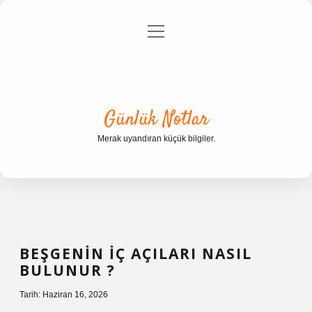
menüyü
Anasayfa
Gizlilik Politikası
Yasal Uyarı
aç
Hakkımızda
Günlük Notlar
Merak uyandıran küçük bilgiler.
BEŞGENIN IÇ AÇILARI NASIL
BULUNUR ?
Tarih: Haziran 16, 2026