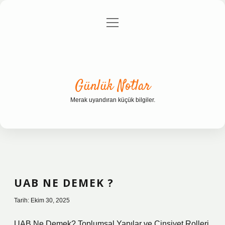
menüyü
Anasayfa
Gizlilik Politikası
Yasal Uyarı
aç
Hakkımızda
Günlük Notlar
Merak uyandıran küçük bilgiler.
UAB NE DEMEK ?
Tarih: Ekim 30, 2025
UAB Ne Demek? Toplumsal Yapılar ve Cinsiyet Rolleri