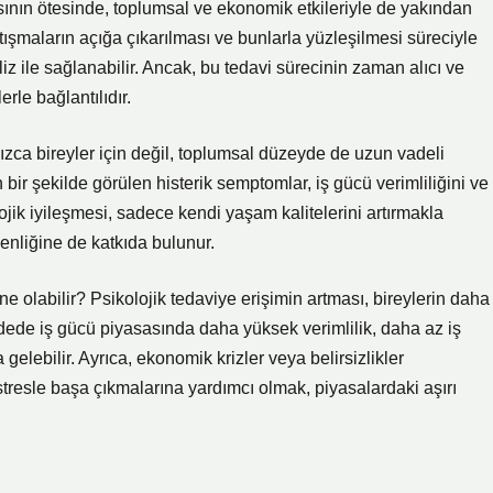
lmasının ötesinde, toplumsal ve ekonomik etkileriyle de yakından
ı çatışmaların açığa çıkarılması ve bunlarla yüzleşilmesi süreciyle
z ile sağlanabilir. Ancak, bu tedavi sürecinin zaman alıcı ve
rle bağlantılıdır.
nızca bireyler için değil, toplumsal düzeyde de uzun vadeli
bir şekilde görülen histerik semptomlar, iş gücü verimliliğini ve
lojik iyileşmesi, sadece kendi yaşam kalitelerini artırmakla
nliğine de katkıda bulunur.
e olabilir? Psikolojik tedaviye erişimin artması, bireylerin daha
adede iş gücü piyasasında daha yüksek verimlilik, daha az iş
lebilir. Ayrıca, ekonomik krizler veya belirsizlikler
stresle başa çıkmalarına yardımcı olmak, piyasalardaki aşırı