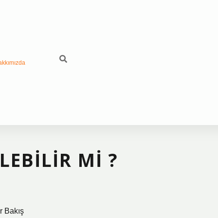
akkımızda
LEBILIR MI ?
r Bakış