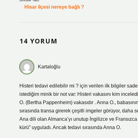
Önceki Yazı
Hisar ilçesi nereye bağlı ?
14 YORUM
Kartaloğlu
Histeri tedavi edilebilir mi ? için verilen ilk bilgiler
istediğim minik bir not var: Histeri vakasını kim incele
O. (Bertha Pappenheim) vakasıdır . Anna O., babasının ö
sırasında transa girerek çeşitli imgeler görüyor, da
Ana dili olan Almanca’yı unutup İngilizce ve Fransız
kürü” uyguladı. Ancak tedavi sırasında Anna O.