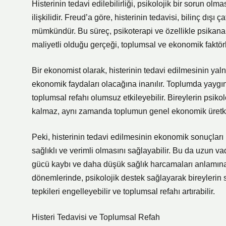
Histerinin tedavi edilebilirliği, psikolojik bir sorun o
ilişkilidir. Freud’a göre, histerinin tedavisi, bilinç dış
mümkündür. Bu süreç, psikoterapi ve özellikle psikanali
maliyetli olduğu gerçeği, toplumsal ve ekonomik faktörle
Bir ekonomist olarak, histerinin tedavi edilmesinin yal
ekonomik faydaları olacağına inanılır. Toplumda yaygın 
toplumsal refahı olumsuz etkileyebilir. Bireylerin psiko
kalmaz, aynı zamanda toplumun genel ekonomik üretke
Peki, histerinin tedavi edilmesinin ekonomik sonuçları n
sağlıklı ve verimli olmasını sağlayabilir. Bu da uzun v
gücü kaybı ve daha düşük sağlık harcamaları anlamına ge
dönemlerinde, psikolojik destek sağlayarak bireylerin 
tepkileri engelleyebilir ve toplumsal refahı artırabilir.
Histeri Tedavisi ve Toplumsal Refah