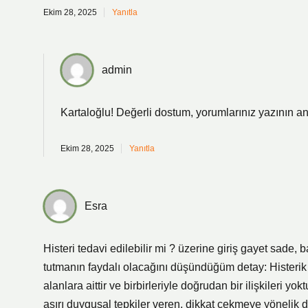
Ekim 28, 2025
Yanıtla
admin
Kartaloğlu! Değerli dostum, yorumlarınız yazının
an
Ekim 28, 2025
Yanıtla
Esra
Histeri tedavi edilebilir mi ? üzerine giriş gayet sade,
tutmanın faydalı olacağını düşündüğüm detay: Histerik v
alanlara aittir ve birbirleriyle doğrudan bir ilişkileri yokt
aşırı duygusal tepkiler veren, dikkat çekmeye yönelik dav