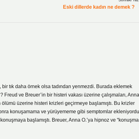
Sonraki Yaz
Eski dillerde kadın ne demek ?
 sade, bir tık daha örnek olsa tadından yenmezdi. Burada eklemek
di? Freud ve Breuer’in bir histeri vakası üzerine çalışmaları, Ann
lümü üzerine histeri krizleri geçirmeye başlamıştı. Bu krizler
ha sonra konuşamama ve yürüyememe gibi semptomlar ekleniyordu
ca konuşmaya başlamıştı. Breuer, Anna O.’ya hipnoz ve “konuşma