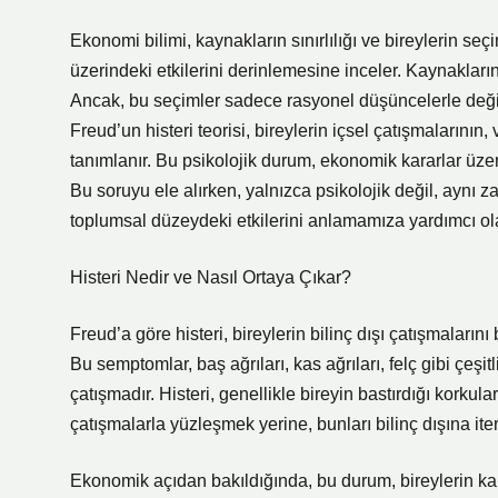
Ekonomi bilimi, kaynakların sınırlılığı ve bireylerin se
üzerindeki etkilerini derinlemesine inceler. Kaynakların kı
Ancak, bu seçimler sadece rasyonel düşüncelerle değil, 
Freud’un histeri teorisi, bireylerin içsel çatışmalarını
tanımlanır. Bu psikolojik durum, ekonomik kararlar üzerin
Bu soruyu ele alırken, yalnızca psikolojik değil, aynı
toplumsal düzeydeki etkilerini anlamamıza yardımcı olab
Histeri Nedir ve Nasıl Ortaya Çıkar?
Freud’a göre histeri, bireylerin bilinç dışı çatışmaları
Bu semptomlar, baş ağrıları, kas ağrıları, felç gibi çeşitli
çatışmadır. Histeri, genellikle bireyin bastırdığı korkul
çatışmalarla yüzleşmek yerine, bunları bilinç dışına ite
Ekonomik açıdan bakıldığında, bu durum, bireylerin kara