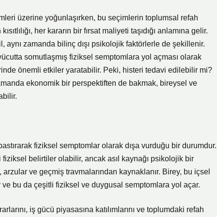
çimleri üzerine yoğunlaşırken, bu seçimlerin toplumsal refah
sıtlılığı, her kararın bir fırsat maliyeti taşıdığı anlamına gelir.
aynı zamanda bilinç dışı psikolojik faktörlerle de şekillenir.
n, vücutta somutlaşmış fiziksel semptomlara yol açması olarak
de önemli etkiler yaratabilir. Peki, histeri tedavi edilebilir mi?
 zamanda ekonomik bir perspektiften de bakmak, bireysel ve
ilir.
nı bastırarak fiziksel semptomlar olarak dışa vurduğu bir durumdur.
 fiziksel belirtiler olabilir, ancak asıl kaynağı psikolojik bir
ar, arzular ve geçmiş travmalarından kaynaklanır. Birey, bu içsel
r ve bu da çeşitli fiziksel ve duygusal semptomlara yol açar.
rlarını, iş gücü piyasasına katılımlarını ve toplumdaki refah