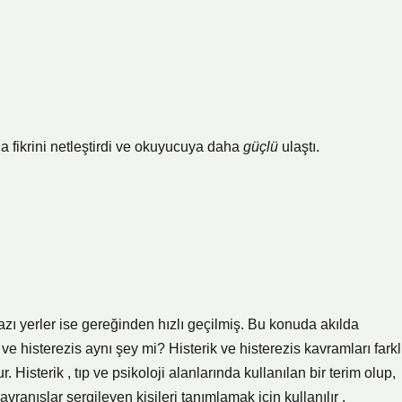
a fikrini
netleştirdi ve okuyucuya daha
güçlü
ulaştı.
 bazı yerler ise gereğinden hızlı geçilmiş. Bu konuda akılda
e histerezis aynı şey mi? Histerik ve histerezis kavramları farkl
ur. Histerik , tıp ve psikoloji alanlarında kullanılan bir terim olup,
ranışlar sergileyen kişileri tanımlamak için kullanılır .