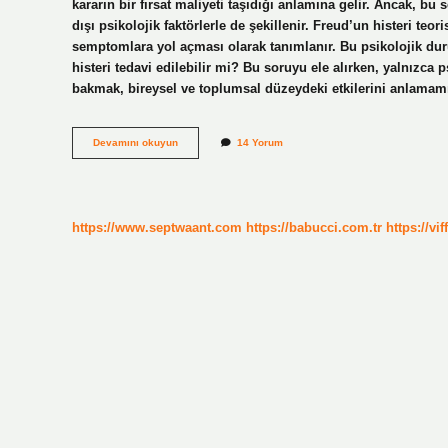
kararın bir fırsat maliyeti taşıdığı anlamına gelir. Ancak, b
dışı psikolojik faktörlerle de şekillenir. Freud’un histeri teor
semptomlara yol açması olarak tanımlanır. Bu psikolojik duru
histeri tedavi edilebilir mi? Bu soruyu ele alırken, yalnızca
bakmak, bireysel ve toplumsal düzeydeki etkilerini anlamamı
Histeri
Devamını okuyun
14 Yorum
tedavi
edilebilir
mi
?
https://www.septwaant.com
https://babucci.com.tr
https://vif