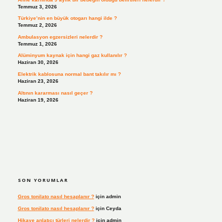
Temmuz 3, 2026
Türkiye’nin en büyük otogarı hangi ilde ?
Temmuz 2, 2026
Ambulasyon egzersizleri nelerdir ?
Temmuz 1, 2026
Alüminyum kaynak için hangi gaz kullanılır ?
Haziran 30, 2026
Elektrik kablosuna normal bant takılır mı ?
Haziran 23, 2026
Altının kararması nasıl geçer ?
Haziran 19, 2026
SON YORUMLAR
Gros tonilato nasıl hesaplanır ?
için
admin
Gros tonilato nasıl hesaplanır ?
için
Ceyda
Hikaye anlatıcı türleri nelerdir ?
için
admin