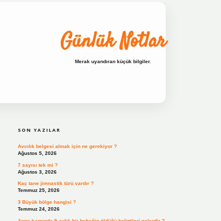
Günlük Notlar
Merak uyandıran küçük bilgiler.
SIDEBAR
ilbet bahis sitesi
SON YAZILAR
Avcılık belgesi almak için ne gerekiyor ?
Ağustos 5, 2026
7 sayısı tek mi ?
Ağustos 3, 2026
Kaç tane jimnastik türü vardır ?
Temmuz 25, 2026
3 Büyük bölge hangisi ?
Temmuz 24, 2026
Anne karnında 9 aylık bir bebeğin öldüğü belirtileri nelerdir ?