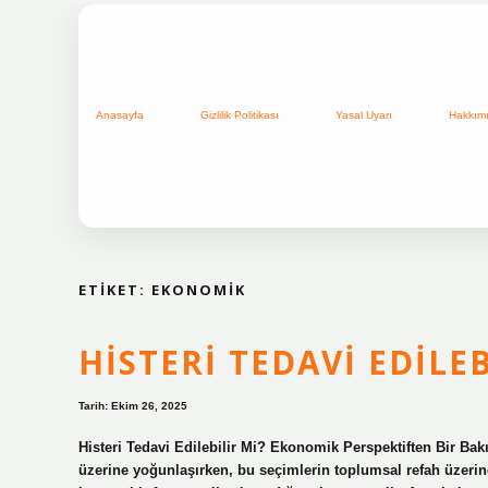
Anasayfa
Gizlilik Politikası
Yasal Uyarı
Hakkım
ETIKET:
EKONOMIK
HISTERI TEDAVI EDILEB
Tarih: Ekim 26, 2025
Histeri Tedavi Edilebilir Mi? Ekonomik Perspektiften Bir Bakı
üzerine yoğunlaşırken, bu seçimlerin toplumsal refah üzerindek