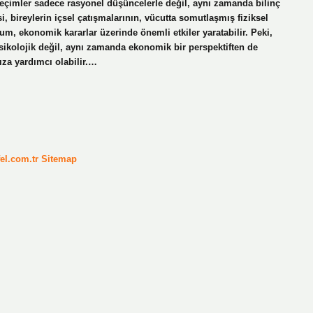
u seçimler sadece rasyonel düşüncelerle değil, aynı zamanda bilinç
isi, bireylerin içsel çatışmalarının, vücutta somutlaşmış fiziksel
m, ekonomik kararlar üzerinde önemli etkiler yaratabilir. Peki,
 psikolojik değil, aynı zamanda ekonomik bir perspektiften de
za yardımcı olabilir.…
fel.com.tr
Sitemap