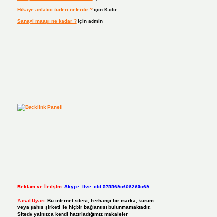
Hikaye anlatıcı türleri nelerdir ?
için
Kadir
Sanayi maaşı ne kadar ?
için
admin
Reklam ve İletişim:
Skype: live:.cid.575569c608265c69
Yasal Uyarı:
Bu internet sitesi, herhangi bir marka, kurum
veya şahıs şirketi ile hiçbir bağlantısı bulunmamaktadır.
Sitede yalnızca kendi hazırladığımız makaleler