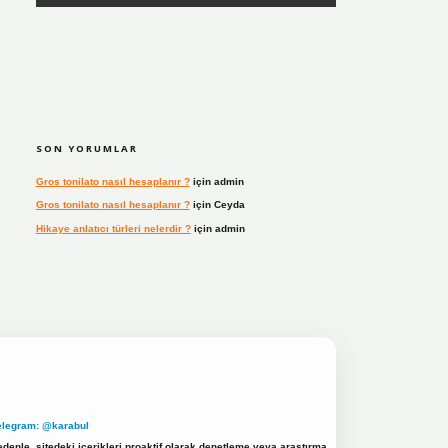
SON YORUMLAR
Gros tonilato nasıl hesaplanır ?
için
admin
Gros tonilato nasıl hesaplanır ?
için
Ceyda
Hikaye anlatıcı türleri nelerdir ?
için
admin
elegram: @karabul
denle, sitedeki içerikleri proaktif olarak denetleme veya araştırma