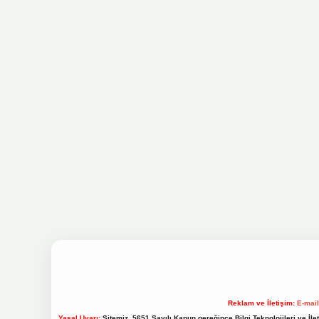
Reklam ve İletişim:
E-mai
Yasal Uyarı:
Sitemiz, 5651 Sayılı Kanun gereğince Bilgi Teknolojileri ve İl