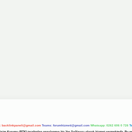
l:
backlinkpaneli@gmail.com
Teams:
forumhizmeti@gmail.com
Whatsapp: 0262 606 0 726
T
etişim Kurumu (BTK) tarafından onaylanmış bir Yer Sağlayıcı olarak hizmet vermektedir. Bu ne