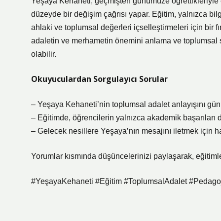
Yeşaya Kehaneti, geçmişten günümüze öğrettikleriyle e
düzeyde bir değişim çağrısı yapar. Eğitim, yalnızca bilg
ahlaki ve toplumsal değerleri içselleştirmeleri için bir 
adaletin ve merhametin önemini anlama ve toplumsal s
olabilir.
Okuyuculardan Sorgulayıcı Sorular
– Yeşaya Kehaneti’nin toplumsal adalet anlayışını gü
– Eğitimde, öğrencilerin yalnızca akademik başarıları değ
– Gelecek nesillere Yeşaya’nın mesajını iletmek için ha
Yorumlar kısmında düşüncelerinizi paylaşarak, eğitimle i
#YeşayaKehaneti #Eğitim #ToplumsalAdalet #Pedagoj