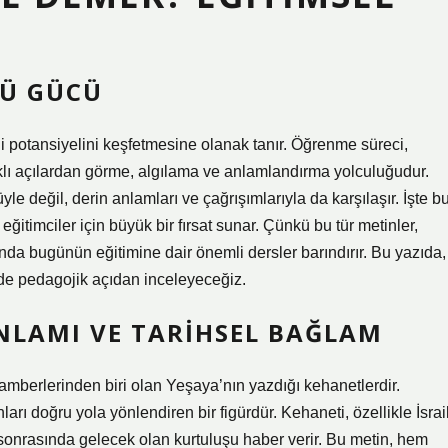
Ü GÜCÜ
ndi potansiyelini keşfetmesine olanak tanır. Öğrenme süreci,
klı açılardan görme, algılama ve anlamlandırma yolculuğudur.
le değil, derin anlamları ve çağrışımlarıyla da karşılaşır. İşte b
ğitimciler için büyük bir fırsat sunar. Çünkü bu tür metinler,
da bugünün eğitimine dair önemli dersler barındırır. Bu yazıda,
de pedagojik açıdan inceleyeceğiz.
NLAMI VE TARIHSEL BAĞLAM
amberlerinden biri olan Yeşaya’nın yazdığı kehanetlerdir.
arı doğru yola yönlendiren bir figürdür. Kehaneti, özellikle İsrai
 sonrasında gelecek olan kurtuluşu haber verir. Bu metin, hem