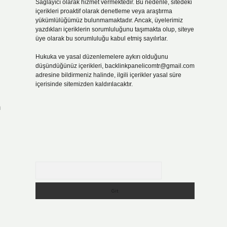
Sağlayıcı olarak hizmet vermektedir. Bu nedenle, sitedeki
içerikleri proaktif olarak denetleme veya araştırma
yükümlülüğümüz bulunmamaktadır. Ancak, üyelerimiz
yazdıkları içeriklerin sorumluluğunu taşımakta olup, siteye
üye olarak bu sorumluluğu kabul etmiş sayılırlar.
Hukuka ve yasal düzenlemelere aykırı olduğunu
düşündüğünüz içerikleri,
backlinkpanelicomtr@gmail.com
adresine bildirmeniz halinde, ilgili içerikler yasal süre
içerisinde sitemizden kaldırılacaktır.
m
Arama