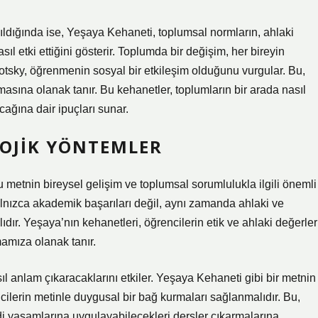
ıldığında ise, Yeşaya Kehaneti, toplumsal normların, ahlaki
l etki ettiğini gösterir. Toplumda bir değişim, her bireyin
otsky, öğrenmenin sosyal bir etkileşim olduğunu vurgular. Bu,
asına olanak tanır. Bu kehanetler, toplumların bir arada nasıl
ağına dair ipuçları sunar.
GOJIK YÖNTEMLER
 metnin bireysel gelişim ve toplumsal sorumlulukla ilgili önemli
alnızca akademik başarıları değil, aynı zamanda ahlaki ve
ır. Yeşaya’nın kehanetleri, öğrencilerin etik ve ahlaki değerler
mamıza olanak tanır.
ıl anlam çıkaracaklarını etkiler. Yeşaya Kehaneti gibi bir metnin
ncilerin metinle duygusal bir bağ kurmaları sağlanmalıdır. Bu,
di yaşamlarına uygulayabilecekleri dersler çıkarmalarına