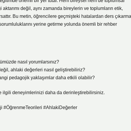
ğitimde önemli bir yer tutar. Hem bireysel hem de toplumsal
i aktarımı değil, aynı zamanda bireylerin ve toplumların etik,
fırsattır. Bu metin, öğrencilere geçmişteki hatalardan ders çıkarma
orumluluklarını yerine getirme yolunda önemli bir rehber
nümüzde nasıl yorumlarsınız?
il, ahlaki değerleri nasıl geliştirebiliriz?
ngi pedagojik yaklaşımlar daha etkili olabilir?
lgili deneyimlerinizi daha da derinleştirebilirsiniz.
i #ÖğrenmeTeorileri #AhlakiDeğerler