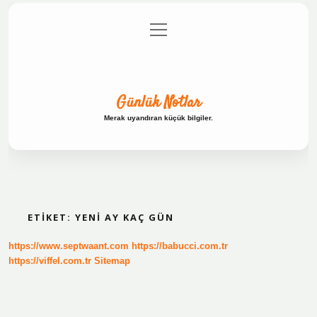
menüyü
Anasayfa
Gizlilik Politikası
Yasal Uyarı
aç
Hakkımızda
Günlük Notlar
Merak uyandıran küçük bilgiler.
ETIKET:
YENI AY KAÇ GÜN
https://www.septwaant.com
https://babucci.com.tr
https://viffel.com.tr
Sitemap