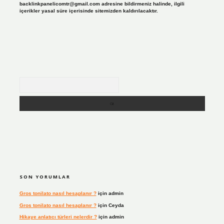
backlinkpanelicomtr@gmail.com
adresine bildirmeniz halinde, ilgili
içerikler yasal süre içerisinde sitemizden kaldırılacaktır.
Arama
SON YORUMLAR
Gros tonilato nasıl hesaplanır ?
için
admin
Gros tonilato nasıl hesaplanır ?
için
Ceyda
Hikaye anlatıcı türleri nelerdir ?
için
admin