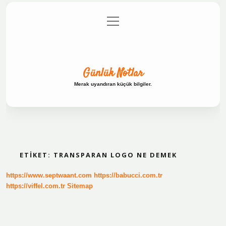
menüyü
Anasayfa
Gizlilik Politikası
Yasal Uyarı
aç
Hakkımızda
Günlük Notlar
Merak uyandıran küçük bilgiler.
ETIKET:
TRANSPARAN LOGO NE DEMEK
https://www.septwaant.com
https://babucci.com.tr
https://viffel.com.tr
Sitemap