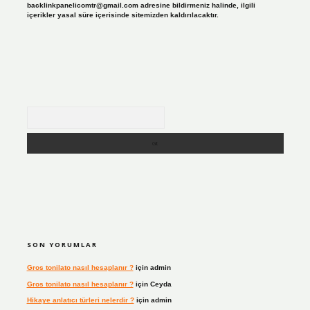
backlinkpanelicomtr@gmail.com
adresine bildirmeniz halinde, ilgili
içerikler yasal süre içerisinde sitemizden kaldırılacaktır.
Arama
SON YORUMLAR
Gros tonilato nasıl hesaplanır ?
için
admin
Gros tonilato nasıl hesaplanır ?
için
Ceyda
Hikaye anlatıcı türleri nelerdir ?
için
admin