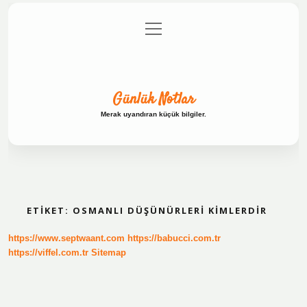
menüyü
Anasayfa
Gizlilik Politikası
Yasal Uyarı
aç
Hakkımızda
Günlük Notlar
Merak uyandıran küçük bilgiler.
ETIKET:
OSMANLI DÜŞÜNÜRLERI KIMLERDIR
https://www.septwaant.com
https://babucci.com.tr
https://viffel.com.tr
Sitemap