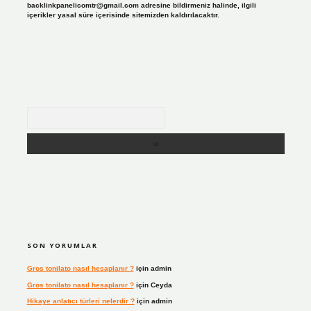
backlinkpanelicomtr@gmail.com
adresine bildirmeniz halinde, ilgili
içerikler yasal süre içerisinde sitemizden kaldırılacaktır.
Arama
SON YORUMLAR
Gros tonilato nasıl hesaplanır ?
için
admin
Gros tonilato nasıl hesaplanır ?
için
Ceyda
Hikaye anlatıcı türleri nelerdir ?
için
admin