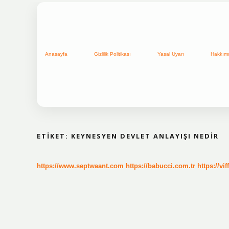
Anasayfa
Gizlilik Politikası
Yasal Uyarı
Hakkım
ETIKET:
KEYNESYEN DEVLET ANLAYIŞI NEDIR
https://www.septwaant.com
https://babucci.com.tr
https://vif