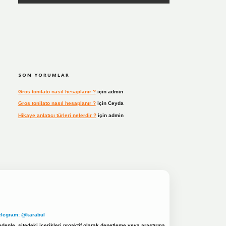
SON YORUMLAR
Gros tonilato nasıl hesaplanır ?
için
admin
Gros tonilato nasıl hesaplanır ?
için
Ceyda
Hikaye anlatıcı türleri nelerdir ?
için
admin
elegram: @karabul
denle, sitedeki içerikleri proaktif olarak denetleme veya araştırma