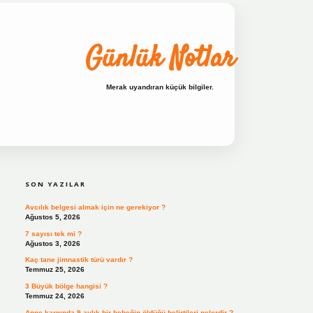
Günlük Notlar
Merak uyandıran küçük bilgiler.
SIDEBAR
ilbet bahis sitesi
SON YAZILAR
Avcılık belgesi almak için ne gerekiyor ?
Ağustos 5, 2026
7 sayısı tek mi ?
Ağustos 3, 2026
Kaç tane jimnastik türü vardır ?
Temmuz 25, 2026
3 Büyük bölge hangisi ?
Temmuz 24, 2026
Anne karnında 9 aylık bir bebeğin öldüğü belirtileri nelerdir ?