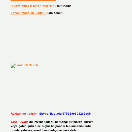
Hikaye anlatıcı türleri nelerdir ?
için
Kadir
Sanayi maaşı ne kadar ?
için
admin
Reklam ve İletişim:
Skype: live:.cid.575569c608265c69
Yasal Uyarı:
Bu internet sitesi, herhangi bir marka, kurum
veya şahıs şirketi ile hiçbir bağlantısı bulunmamaktadır.
Sitede yalnızca kendi hazırladığımız makaleler