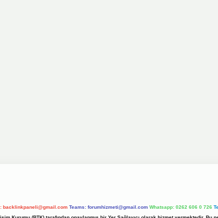
l:
backlinkpaneli@gmail.com
Teams:
forumhizmeti@gmail.com
Whatsapp: 0262 606 0 726
T
etişim Kurumu (BTK) tarafından onaylanmış bir Yer Sağlayıcı olarak hizmet vermektedir. Bu ne