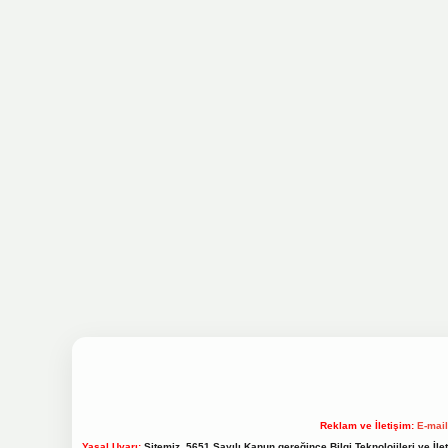
Reklam ve İletişim:
E-mai
Yasal Uyarı:
Sitemiz, 5651 Sayılı Kanun gereğince Bilgi Teknolojileri ve İl