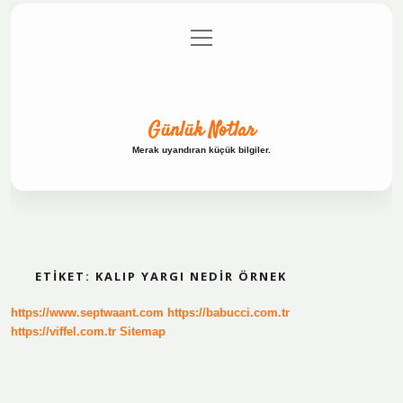
menüyü
Anasayfa
Gizlilik Politikası
Yasal Uyarı
aç
Hakkımızda
Günlük Notlar
Merak uyandıran küçük bilgiler.
ETIKET:
KALIP YARGI NEDIR ÖRNEK
https://www.septwaant.com
https://babucci.com.tr
https://viffel.com.tr
Sitemap