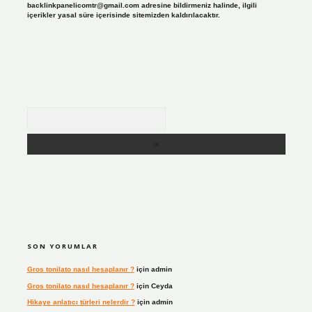
backlinkpanelicomtr@gmail.com
adresine bildirmeniz halinde, ilgili
içerikler yasal süre içerisinde sitemizden kaldırılacaktır.
Arama
SON YORUMLAR
Gros tonilato nasıl hesaplanır ?
için
admin
Gros tonilato nasıl hesaplanır ?
için
Ceyda
Hikaye anlatıcı türleri nelerdir ?
için
admin