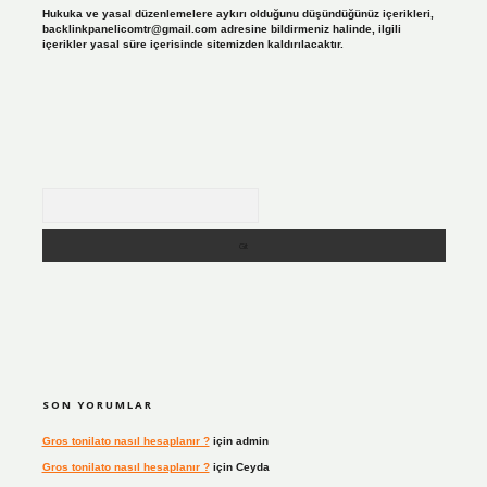
Hukuka ve yasal düzenlemelere aykırı olduğunu düşündüğünüz içerikleri,
backlinkpanelicomtr@gmail.com
adresine bildirmeniz halinde, ilgili
içerikler yasal süre içerisinde sitemizden kaldırılacaktır.
Arama
SON YORUMLAR
Gros tonilato nasıl hesaplanır ?
için
admin
Gros tonilato nasıl hesaplanır ?
için
Ceyda