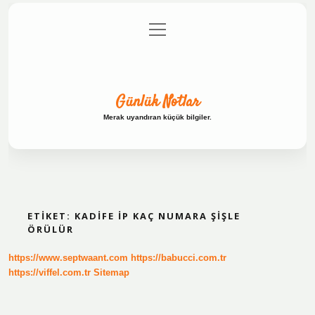
menüyü
Anasayfa
Gizlilik Politikası
Yasal Uyarı
aç
Hakkımızda
Günlük Notlar
Merak uyandıran küçük bilgiler.
ETIKET:
KADIFE IP KAÇ NUMARA ŞIŞLE
ÖRÜLÜR
https://www.septwaant.com
https://babucci.com.tr
https://viffel.com.tr
Sitemap