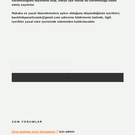
sorumluluğunu taşımakta olup, siteye üye olarak bu sorumluluğu kabul
etmiş sayılırlar.
Hukuka ve yasal düzenlemelere aykırı olduğunu düşündüğünüz içerikleri,
backlinkpanelicomtr@gmail.com
adresine bildirmeniz halinde, ilgili
içerikler yasal süre içerisinde sitemizden kaldırılacaktır.
Arama
SON YORUMLAR
Gros tonilato nasıl hesaplanır ?
için
admin