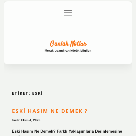
menüyü
Anasayfa
Gizlilik Politikası
Yasal Uyarı
aç
Hakkımızda
Günlük Notlar
Merak uyandıran küçük bilgiler.
ETIKET:
ESKI
ESKI HASIM NE DEMEK ?
Tarih: Ekim 4, 2025
Eski Hasım Ne Demek? Farklı Yaklaşımlarla Derinlemesine