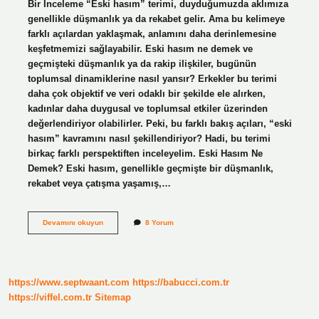
Bir İnceleme “Eski hasım” terimi, duyduğumuzda aklımıza
genellikle düşmanlık ya da rekabet gelir. Ama bu kelimeye
farklı açılardan yaklaşmak, anlamını daha derinlemesine
keşfetmemizi sağlayabilir. Eski hasım ne demek ve
geçmişteki düşmanlık ya da rakip ilişkiler, bugünün
toplumsal dinamiklerine nasıl yansır? Erkekler bu terimi
daha çok objektif ve veri odaklı bir şekilde ele alırken,
kadınlar daha duygusal ve toplumsal etkiler üzerinden
değerlendiriyor olabilirler. Peki, bu farklı bakış açıları, “eski
hasım” kavramını nasıl şekillendiriyor? Hadi, bu terimi
birkaç farklı perspektiften inceleyelim. Eski Hasım Ne
Demek? Eski hasım, genellikle geçmişte bir düşmanlık,
rekabet veya çatışma yaşamış,…
Eski
Devamını okuyun
8 Yorum
hasım
ne
demek
?
https://www.septwaant.com
https://babucci.com.tr
https://viffel.com.tr
Sitemap