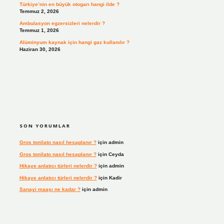
Türkiye’nin en büyük otogarı hangi ilde ?
Temmuz 2, 2026
Ambulasyon egzersizleri nelerdir ?
Temmuz 1, 2026
Alüminyum kaynak için hangi gaz kullanılır ?
Haziran 30, 2026
SON YORUMLAR
Gros tonilato nasıl hesaplanır ?
için
admin
Gros tonilato nasıl hesaplanır ?
için
Ceyda
Hikaye anlatıcı türleri nelerdir ?
için
admin
Hikaye anlatıcı türleri nelerdir ?
için
Kadir
Sanayi maaşı ne kadar ?
için
admin