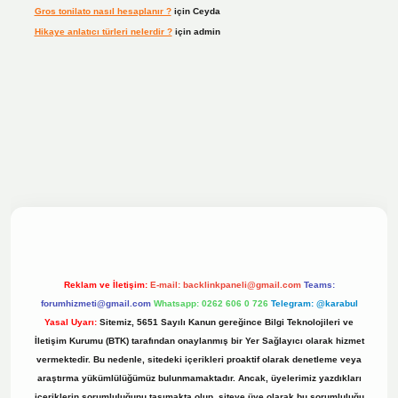
Gros tonilato nasıl hesaplanır ?
için
Ceyda
Hikaye anlatıcı türleri nelerdir ?
için
admin
ilbet bahis sitesi
Reklam ve İletişim:
E-mail:
backlinkpaneli@gmail.com
Teams:
forumhizmeti@gmail.com
Whatsapp: 0262 606 0 726
Telegram: @karabul
Yasal Uyarı:
Sitemiz, 5651 Sayılı Kanun gereğince Bilgi Teknolojileri ve
İletişim Kurumu (BTK) tarafından onaylanmış bir Yer Sağlayıcı olarak hizmet
vermektedir. Bu nedenle, sitedeki içerikleri proaktif olarak denetleme veya
araştırma yükümlülüğümüz bulunmamaktadır. Ancak, üyelerimiz yazdıkları
içeriklerin sorumluluğunu taşımakta olup, siteye üye olarak bu sorumluluğu