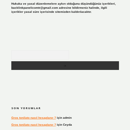
Hukuka ve yasal düzenlemelere aykırı olduğunu düşündüğünüz içerikleri,
backlinkpanelicomtr@gmail.com
adresine bildirmeniz halinde, ilgili
içerikler yasal süre içerisinde sitemizden kaldırılacaktır.
Arama
SON YORUMLAR
Gros tonilato nasıl hesaplanır ?
için
admin
Gros tonilato nasıl hesaplanır ?
için
Ceyda