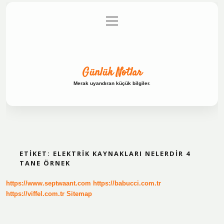
menüyü
Anasayfa
Gizlilik Politikası
Yasal Uyarı
aç
Hakkımızda
Günlük Notlar
Merak uyandıran küçük bilgiler.
ETIKET:
ELEKTRIK KAYNAKLARI NELERDIR 4
TANE ÖRNEK
https://www.septwaant.com
https://babucci.com.tr
https://viffel.com.tr
Sitemap