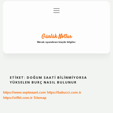
menüyü
Anasayfa
Gizlilik Politikası
Yasal Uyarı
aç
Hakkımızda
Günlük Notlar
Merak uyandıran küçük bilgiler.
ETIKET:
DOĞUM SAATI BILINMIYORSA
YÜKSELEN BURÇ NASIL BULUNUR
https://www.septwaant.com
https://babucci.com.tr
https://viffel.com.tr
Sitemap