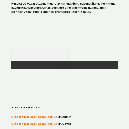
Hukuka ve yasal düzenlemelere aykırı olduğunu düşündüğünüz içerikleri,
backlinkpanelicomtr@gmail.com
adresine bildirmeniz halinde, ilgili
içerikler yasal süre içerisinde sitemizden kaldırılacaktır.
Arama
SON YORUMLAR
Gros tonilato nasıl hesaplanır ?
için
admin
Gros tonilato nasıl hesaplanır ?
için
Ceyda