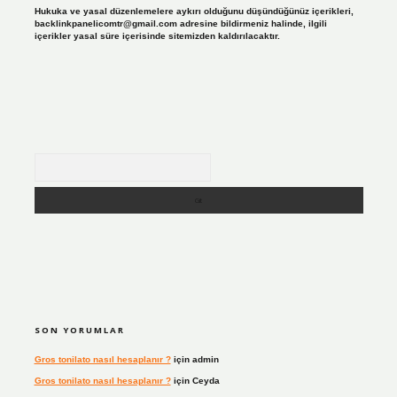
Hukuka ve yasal düzenlemelere aykırı olduğunu düşündüğünüz içerikleri,
backlinkpanelicomtr@gmail.com
adresine bildirmeniz halinde, ilgili
içerikler yasal süre içerisinde sitemizden kaldırılacaktır.
Arama
SON YORUMLAR
Gros tonilato nasıl hesaplanır ?
için
admin
Gros tonilato nasıl hesaplanır ?
için
Ceyda