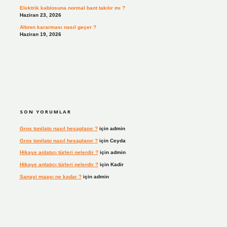
Elektrik kablosuna normal bant takılır mı ?
Haziran 23, 2026
Altının kararması nasıl geçer ?
Haziran 19, 2026
SON YORUMLAR
Gros tonilato nasıl hesaplanır ?
için
admin
Gros tonilato nasıl hesaplanır ?
için
Ceyda
Hikaye anlatıcı türleri nelerdir ?
için
admin
Hikaye anlatıcı türleri nelerdir ?
için
Kadir
Sanayi maaşı ne kadar ?
için
admin