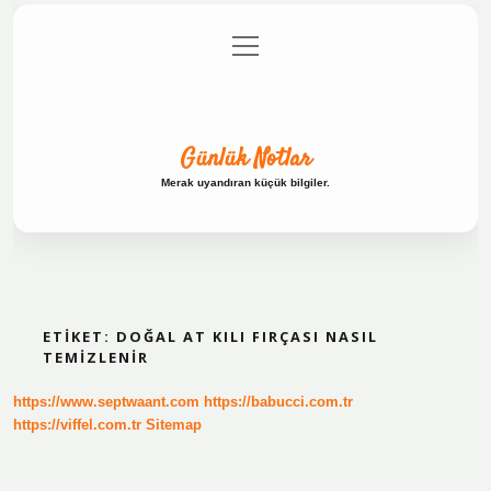
menüyü
Anasayfa
Gizlilik Politikası
Yasal Uyarı
aç
Hakkımızda
Günlük Notlar
Merak uyandıran küçük bilgiler.
ETIKET:
DOĞAL AT KILI FIRÇASI NASIL
TEMIZLENIR
https://www.septwaant.com
https://babucci.com.tr
https://viffel.com.tr
Sitemap