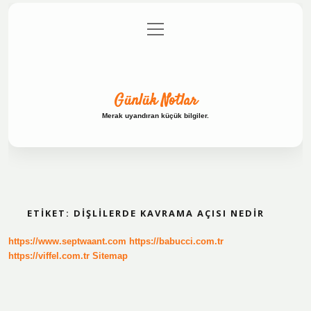
menüyü
Anasayfa
Gizlilik Politikası
Yasal Uyarı
aç
Hakkımızda
Günlük Notlar
Merak uyandıran küçük bilgiler.
ETIKET:
DIŞLILERDE KAVRAMA AÇISI NEDIR
https://www.septwaant.com
https://babucci.com.tr
https://viffel.com.tr
Sitemap