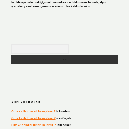
backlinkpanelicomtr@gmail.com
adresine bildirmeniz halinde, ilgili
içerikler yasal süre içerisinde sitemizden kaldırılacaktır.
Arama
SON YORUMLAR
Gros tonilato nasıl hesaplanır ?
için
admin
Gros tonilato nasıl hesaplanır ?
için
Ceyda
Hikaye anlatıcı türleri nelerdir ?
için
admin