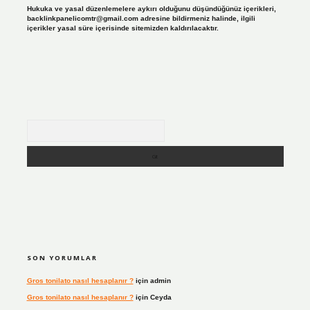
Hukuka ve yasal düzenlemelere aykırı olduğunu düşündüğünüz içerikleri,
backlinkpanelicomtr@gmail.com
adresine bildirmeniz halinde, ilgili
içerikler yasal süre içerisinde sitemizden kaldırılacaktır.
Arama
SON YORUMLAR
Gros tonilato nasıl hesaplanır ?
için
admin
Gros tonilato nasıl hesaplanır ?
için
Ceyda