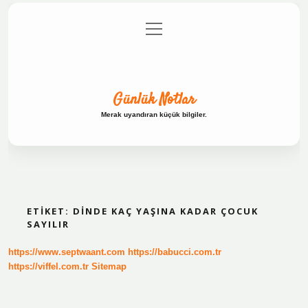
menüyü
Anasayfa
Gizlilik Politikası
Yasal Uyarı
aç
Hakkımızda
Günlük Notlar
Merak uyandıran küçük bilgiler.
ETIKET:
DINDE KAÇ YAŞINA KADAR ÇOCUK
SAYILIR
https://www.septwaant.com
https://babucci.com.tr
https://viffel.com.tr
Sitemap