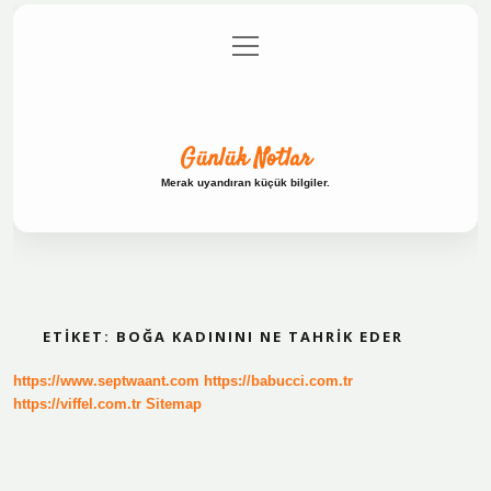
menüyü
Anasayfa
Gizlilik Politikası
Yasal Uyarı
aç
Hakkımızda
Günlük Notlar
Merak uyandıran küçük bilgiler.
ETIKET:
BOĞA KADININI NE TAHRIK EDER
https://www.septwaant.com
https://babucci.com.tr
https://viffel.com.tr
Sitemap