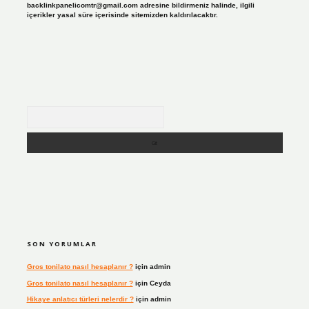
backlinkpanelicomtr@gmail.com
adresine bildirmeniz halinde, ilgili
içerikler yasal süre içerisinde sitemizden kaldırılacaktır.
Arama
SON YORUMLAR
Gros tonilato nasıl hesaplanır ?
için
admin
Gros tonilato nasıl hesaplanır ?
için
Ceyda
Hikaye anlatıcı türleri nelerdir ?
için
admin