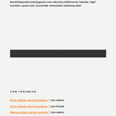
backlinkpanelicomtr@gmail.com
adresine bildirmeniz halinde, ilgili
içerikler yasal süre içerisinde sitemizden kaldırılacaktır.
Arama
SON YORUMLAR
Gros tonilato nasıl hesaplanır ?
için
admin
Gros tonilato nasıl hesaplanır ?
için
Ceyda
Hikaye anlatıcı türleri nelerdir ?
için
admin