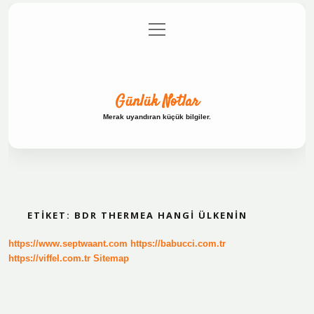
menüyü
Anasayfa
Gizlilik Politikası
Yasal Uyarı
aç
Hakkımızda
Günlük Notlar
Merak uyandıran küçük bilgiler.
ETIKET:
BDR THERMEA HANGI ÜLKENIN
https://www.septwaant.com
https://babucci.com.tr
https://viffel.com.tr
Sitemap