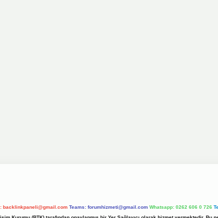
l:
backlinkpaneli@gmail.com
Teams:
forumhizmeti@gmail.com
Whatsapp: 0262 606 0 726
T
etişim Kurumu (BTK) tarafından onaylanmış bir Yer Sağlayıcı olarak hizmet vermektedir. Bu ne