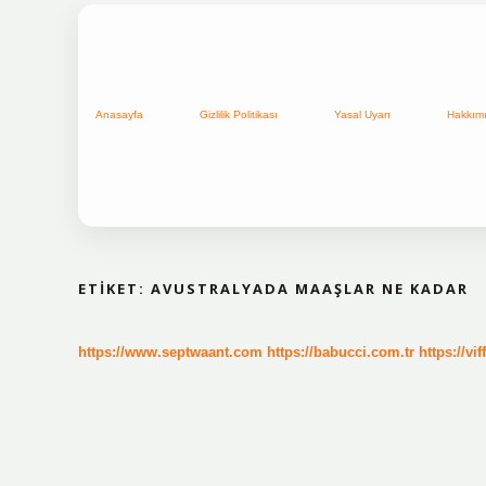
Anasayfa
Gizlilik Politikası
Yasal Uyarı
Hakkım
ETIKET:
AVUSTRALYADA MAAŞLAR NE KADAR
https://www.septwaant.com
https://babucci.com.tr
https://vif