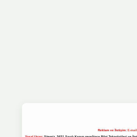
Reklam ve İletişim:
E-mai
Yasal Uyarı:
Sitemiz, 5651 Sayılı Kanun gereğince Bilgi Teknolojileri ve İl