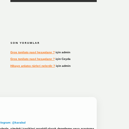
SON YORUMLAR
Gros tonilato nasıl hesaplanır ?
için
admin
Gros tonilato nasıl hesaplanır ?
için
Ceyda
Hikaye anlatıcı türleri nelerdir ?
için
admin
elegram: @karabul
denle, sitedeki içerikleri proaktif olarak denetleme veya araştırma