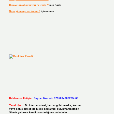
Hikaye anlatıcı türleri nelerdir ?
için
Kadir
Sanayi maaşı ne kadar ?
için
admin
Reklam ve İletişim:
Skype: live:.cid.575569c608265c69
Yasal Uyarı:
Bu internet sitesi, herhangi bir marka, kurum
veya şahıs şirketi ile hiçbir bağlantısı bulunmamaktadır.
Sitede yalnızca kendi hazırladığımız makaleler