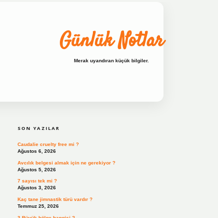
Günlük Notlar
Merak uyandıran küçük bilgiler.
SIDEBAR
ilbet bahis sitesi
SON YAZILAR
Caudalie cruelty free mi ?
Ağustos 6, 2026
Avcılık belgesi almak için ne gerekiyor ?
Ağustos 5, 2026
7 sayısı tek mi ?
Ağustos 3, 2026
Kaç tane jimnastik türü vardır ?
Temmuz 25, 2026
3 Büyük bölge hangisi ?