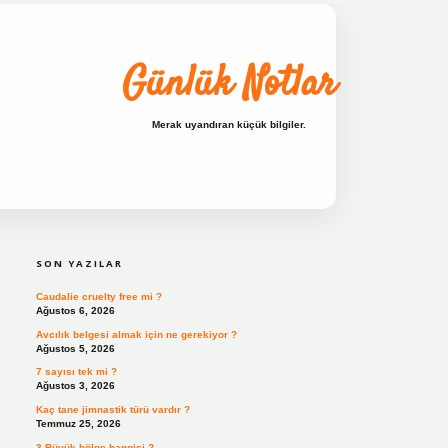
Günlük Notlar
Merak uyandıran küçük bilgiler.
SIDEBAR
ilbet bahis sitesi
SON YAZILAR
Caudalie cruelty free mi ?
Ağustos 6, 2026
Avcılık belgesi almak için ne gerekiyor ?
Ağustos 5, 2026
7 sayısı tek mi ?
Ağustos 3, 2026
Kaç tane jimnastik türü vardır ?
Temmuz 25, 2026
3 Büyük bölge hangisi ?