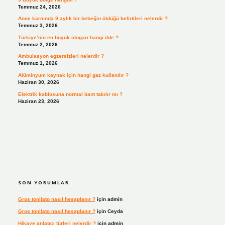
Temmuz 24, 2026
Anne karnında 9 aylık bir bebeğin öldüğü belirtileri nelerdir ?
Temmuz 3, 2026
Türkiye’nin en büyük otogarı hangi ilde ?
Temmuz 2, 2026
Ambulasyon egzersizleri nelerdir ?
Temmuz 1, 2026
Alüminyum kaynak için hangi gaz kullanılır ?
Haziran 30, 2026
Elektrik kablosuna normal bant takılır mı ?
Haziran 23, 2026
SON YORUMLAR
Gros tonilato nasıl hesaplanır ?
için
admin
Gros tonilato nasıl hesaplanır ?
için
Ceyda
Hikaye anlatıcı türleri nelerdir ?
için
admin