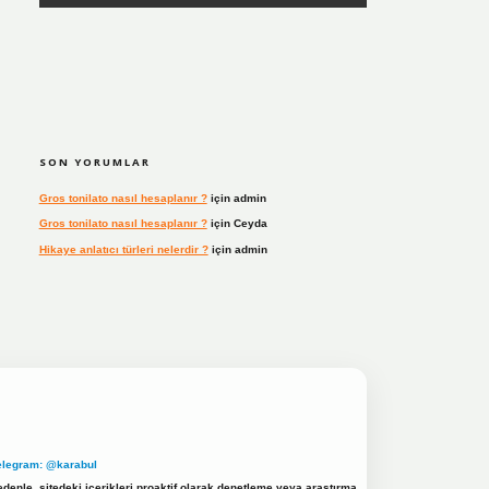
SON YORUMLAR
Gros tonilato nasıl hesaplanır ?
için
admin
Gros tonilato nasıl hesaplanır ?
için
Ceyda
Hikaye anlatıcı türleri nelerdir ?
için
admin
elegram: @karabul
denle, sitedeki içerikleri proaktif olarak denetleme veya araştırma