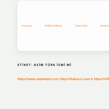
Anasayfa
Gizlilik Politikası
Yasal Uyarı
Hakkım
ETIKET:
ASIM TÜRK ISMI MI
https://www.septwaant.com
https://babucci.com.tr
https://vif