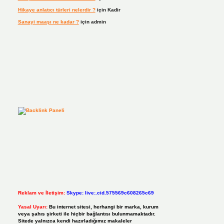
Hikaye anlatıcı türleri nelerdir ?
için
Kadir
Sanayi maaşı ne kadar ?
için
admin
Reklam ve İletişim:
Skype: live:.cid.575569c608265c69
Yasal Uyarı:
Bu internet sitesi, herhangi bir marka, kurum
veya şahıs şirketi ile hiçbir bağlantısı bulunmamaktadır.
Sitede yalnızca kendi hazırladığımız makaleler