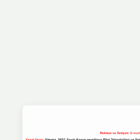
Reklam ve İletişim:
E-mai
Yasal Uyarı:
Sitemiz, 5651 Sayılı Kanun gereğince Bilgi Teknolojileri ve İl