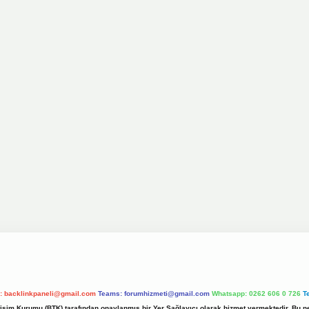
l:
backlinkpaneli@gmail.com
Teams:
forumhizmeti@gmail.com
Whatsapp: 0262 606 0 726
T
etişim Kurumu (BTK) tarafından onaylanmış bir Yer Sağlayıcı olarak hizmet vermektedir. Bu ne