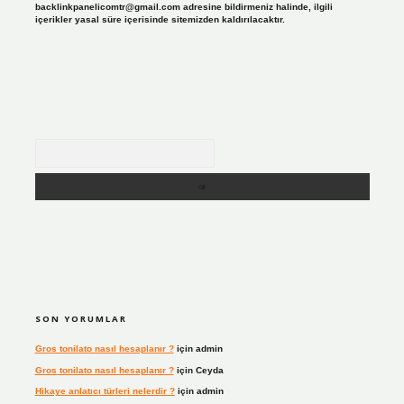
backlinkpanelicomtr@gmail.com
adresine bildirmeniz halinde, ilgili
içerikler yasal süre içerisinde sitemizden kaldırılacaktır.
Arama
SON YORUMLAR
Gros tonilato nasıl hesaplanır ?
için
admin
Gros tonilato nasıl hesaplanır ?
için
Ceyda
Hikaye anlatıcı türleri nelerdir ?
için
admin