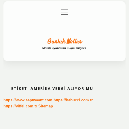
menüyü
Anasayfa
Gizlilik Politikası
Yasal Uyarı
aç
Hakkımızda
Günlük Notlar
Merak uyandıran küçük bilgiler.
ETIKET:
AMERIKA VERGI ALIYOR MU
https://www.septwaant.com
https://babucci.com.tr
https://viffel.com.tr
Sitemap