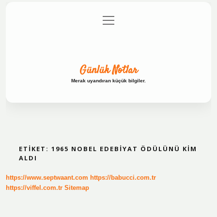
menüyü
Anasayfa
Gizlilik Politikası
Yasal Uyarı
aç
Hakkımızda
Günlük Notlar
Merak uyandıran küçük bilgiler.
ETIKET:
1965 NOBEL EDEBIYAT ÖDÜLÜNÜ KIM
ALDI
https://www.septwaant.com
https://babucci.com.tr
https://viffel.com.tr
Sitemap