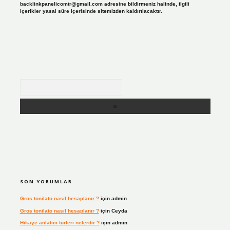
backlinkpanelicomtr@gmail.com
adresine bildirmeniz halinde, ilgili
içerikler yasal süre içerisinde sitemizden kaldırılacaktır.
Arama
SON YORUMLAR
Gros tonilato nasıl hesaplanır ?
için
admin
Gros tonilato nasıl hesaplanır ?
için
Ceyda
Hikaye anlatıcı türleri nelerdir ?
için
admin