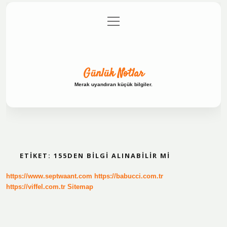
menüyü
Anasayfa
Gizlilik Politikası
Yasal Uyarı
aç
Hakkımızda
Günlük Notlar
Merak uyandıran küçük bilgiler.
ETIKET:
155DEN BILGI ALINABILIR MI
https://www.septwaant.com
https://babucci.com.tr
https://viffel.com.tr
Sitemap