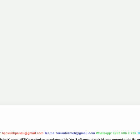
l:
backlinkpaneli@gmail.com
Teams:
forumhizmeti@gmail.com
Whatsapp: 0262 606 0 726
T
etişim Kurumu (BTK) tarafından onaylanmış bir Yer Sağlayıcı olarak hizmet vermektedir. Bu ne