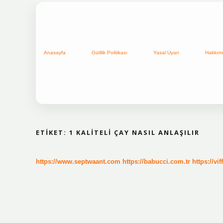
Anasayfa
Gizlilik Politikası
Yasal Uyarı
Hakkım
ETIKET:
1 KALITELI ÇAY NASIL ANLAŞILIR
https://www.septwaant.com
https://babucci.com.tr
https://vif