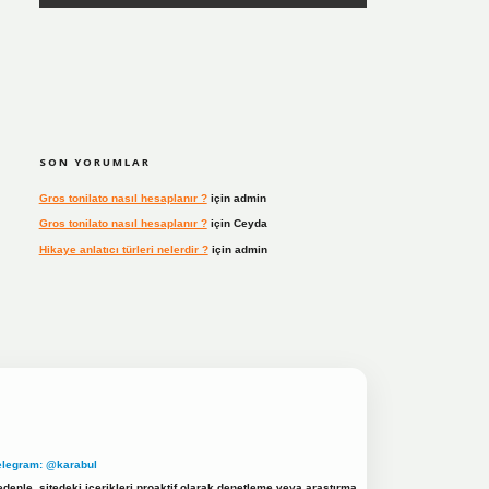
SON YORUMLAR
Gros tonilato nasıl hesaplanır ?
için
admin
Gros tonilato nasıl hesaplanır ?
için
Ceyda
Hikaye anlatıcı türleri nelerdir ?
için
admin
elegram: @karabul
denle, sitedeki içerikleri proaktif olarak denetleme veya araştırma