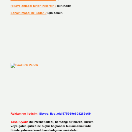
Hikaye anlatıcı türleri nelerdir ?
için
Kadir
Sanayi maaşı ne kadar ?
için
admin
Reklam ve İletişim:
Skype: live:.cid.575569c608265c69
Yasal Uyarı:
Bu internet sitesi, herhangi bir marka, kurum
veya şahıs şirketi ile hiçbir bağlantısı bulunmamaktadır.
Sitede yalnızca kendi hazırladığımız makaleler