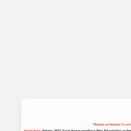
Reklam ve İletişim:
E-mai
Yasal Uyarı:
Sitemiz, 5651 Sayılı Kanun gereğince Bilgi Teknolojileri ve İl