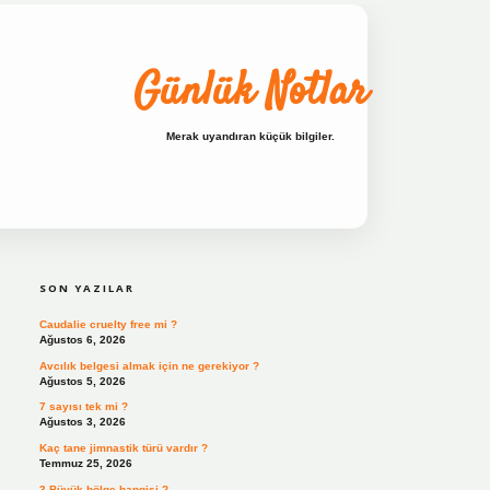
Günlük Notlar
Merak uyandıran küçük bilgiler.
SIDEBAR
ilbet bahis sitesi
SON YAZILAR
Caudalie cruelty free mi ?
Ağustos 6, 2026
Avcılık belgesi almak için ne gerekiyor ?
Ağustos 5, 2026
7 sayısı tek mi ?
Ağustos 3, 2026
Kaç tane jimnastik türü vardır ?
Temmuz 25, 2026
3 Büyük bölge hangisi ?