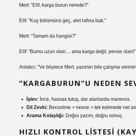
Mert: “Elif, karga burun nerede?”
Elif: “Kuş bölümünü geç, alet rafına bak.”
Mert: “Tamam da hangisi?”
Elif: “Burnu uzun olan… ama karga değil, pense olan!”
Anlatıcı: “Ve böylece Mert, yazımın bile çalışma verimini 
“KARGABURUN”U NEDEN SE
İşlev:
İnce, hassas tutuş, dar alanlarda manevra.
Dil Zevki:
Benzetme + nesne = tek kelimede net a
Arama Kolaylığı:
Doğru yazım, doğru sonuç.
HIZLI KONTROL LISTESI (K