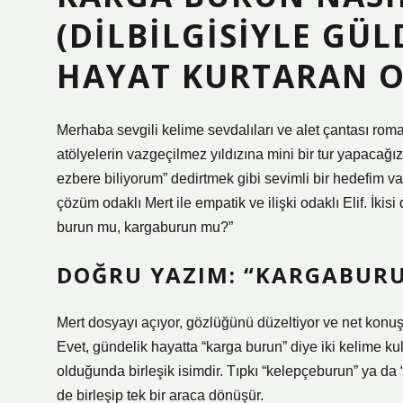
(DILBILGISIYLE GÜL
HAYAT KURTARAN O
Merhaba sevgili kelime sevdalıları ve alet çantası rom
atölyelerin vazgeçilmez yıldızına mini bir tur yapacağ
ezbere biliyorum” dedirtmek gibi sevimli bir hedefim va
çözüm odaklı Mert ile empatik ve ilişki odaklı Elif. İk
burun mu, kargaburun mu?”
DOĞRU YAZIM: “KARGABURUN
Mert dosyayı açıyor, gözlüğünü düzeltiyor ve net konu
Evet, gündelik hayatta “karga burun” diye iki kelime ku
olduğunda birleşik isimdir. Tıpkı “kelepçeburun” ya da “
de birleşip tek bir araca dönüşür.