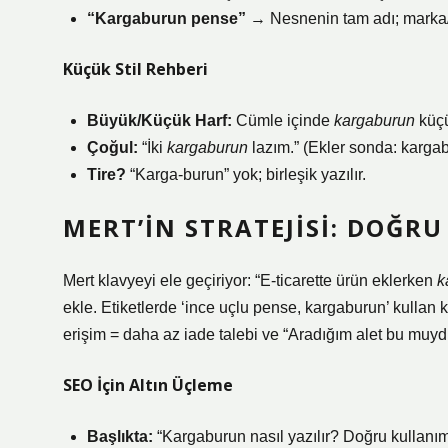
“Kargaburun pense”
→ Nesnenin tam adı; marka/
Küçük Stil Rehberi
Büyük/Küçük Harf:
Cümle içinde
kargaburun
küçü
Çoğul:
“İki
kargaburun
lazım.” (Ekler sonda: karga
Tire?
“Karga-burun” yok; birleşik yazılır.
MERT’IN STRATEJISI: DOĞRU
Mert klavyeyi ele geçiriyor: “E-ticarette ürün eklerken
k
ekle. Etiketlerde ‘ince uçlu pense, kargaburun’ kullan k
erişim = daha az iade talebi ve “Aradığım alet bu muydu
SEO İçin Altın Üçleme
Başlıkta:
“Kargaburun nasıl yazılır? Doğru kullanım 