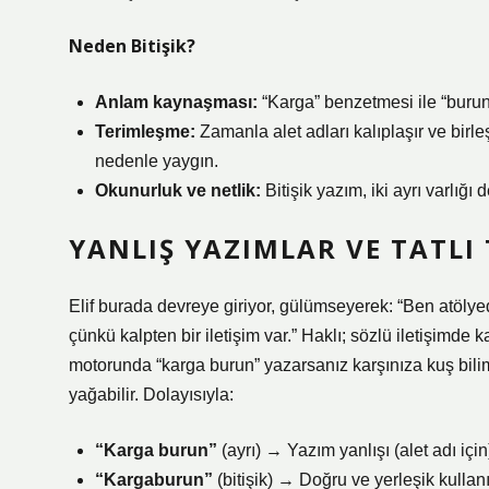
Neden Bitişik?
Anlam kaynaşması:
“Karga” benzetmesi ile “burun”
Terimleşme:
Zamanla alet adları kalıplaşır ve birl
nedenle yaygın.
Okunurluk ve netlik:
Bitişik yazım, iki ayrı varlığı d
YANLIŞ YAZIMLAR VE TATLI
Elif burada devreye giriyor, gülümseyerek: “Ben atölye
çünkü kalpten bir iletişim var.” Haklı; sözlü iletişimde 
motorunda “karga burun” yazarsanız karşınıza kuş bilimi 
yağabilir. Dolayısıyla:
“Karga burun”
(ayrı) → Yazım yanlışı (alet adı için
“Kargaburun”
(bitişik) → Doğru ve yerleşik kullan