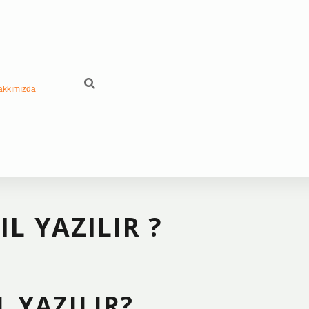
akkımızda
L YAZILIR ?
 YAZILIR?