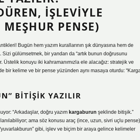
DÜREN, İŞLEVIYLE
 MEŞHUR PENSE)
antikleri! Bugün hem yazım kurallarının şık dünyasına hem de
ız. Sizi gülümsetmek, bir yandan da “artık bunun doğrusunu
r. Üstelik konuyu iki kahramanımızla ele alacağız: stratejik ve
isi de bir kelime ve bir pense yüzünden aynı masaya oturdu: “Karg
” BITIŞIK YAZILIR
şuyor: “Arkadaşlar, doğru yazım
kargaburun
şeklinde bitişik.”
llanılabiliyor; ama söz konusu araç (ince, uzun, sivri uçlu pense)
yuvarlakburun” gibi, işlev ve biçim bir araya gelince kelimeler