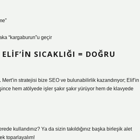
me”
laka “kargaburun”u geçir
ELIF’IN SICAKLIĞI = DOĞRU
. Mert’in stratejisi bize SEO ve bulunabilirlik kazandırıyor; Elif’in
irleşince hem atölyede işler şakır şakır yürüyor hem de klavyede
rede kullandınız? Ya da sizin takıldığınız başka birleşik alet
rek toparlayalım!