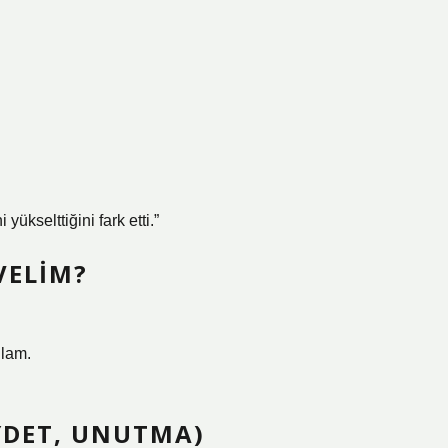
yükselttiğini fark etti.”
VELIM?
nlam.
AYDET, UNUTMA)