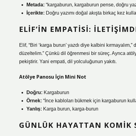
Metada:
“kargaburun, kargaburun pense, doğru yazım
İçerikte:
Doğru yazımı doğal akışta birkaç kez kullan;
ELIF’IN EMPATISI: İLETIŞI
Elif, “Biri ‘karga burun’ yazdı diye kalbini kırmayalım,” 
düzeltelim.” Çünkü dil öğrenmesi bir süreç. Ayrıca atöl
pekiştirir. Yani empati, dil yolculuğunun yakıtı.
Atölye Panosu İçin Mini Not
Doğru:
Kargaburun
Örnek:
“İnce kabloları bükmek için kargaburun kull
Yanlış:
Karga burun, karga-burun
GÜNLÜK HAYATTAN KOMIK 