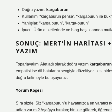
Doğru yazım:
kargaburun
Kullanım: “kargaburun pense”, “kargaburun ile bük
Yanlışlar: “karga burun”, “karga-burun”
İpucu: Ürün etiketlerinde ve blog başlıklarında mut
SONUÇ: MERT’IN HARITASI + 
YAZIM
Toparlayalım: Alet adı olarak doğru yazım
kargaburun
empatisi ise dil hatalarını sevgiyle düzeltiyor. İkisi b
doğru kelimeyle buluşuyoruz.
Yorum Köşesi
Sıra sizde! Siz “kargaburun”u hayatınızda en yaratıcı ne
adları var mı? Aşağıya bırakın; birlikte gülerek, öğrene