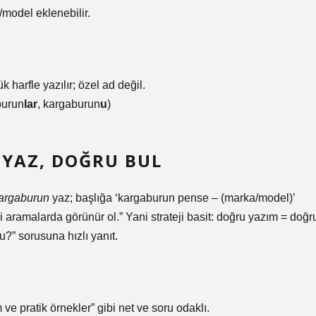
model eklenebilir.
k harfle yazılır; özel ad değil.
burun
lar
, kargaburun
u
)
 YAZ, DOĞRU BUL
argaburun
yaz; başlığa ‘kargaburun pense – (marka/model)’
i aramalarda görünür ol.” Yani strateji basit: doğru yazım = doğr
?” sorusuna hızlı yanıt.
ve pratik örnekler” gibi net ve soru odaklı.