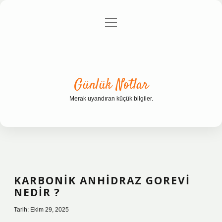
menüyü
Anasayfa
Gizlilik Politikası
Yasal Uyarı
aç
Hakkımızda
Günlük Notlar
Merak uyandıran küçük bilgiler.
KARBONIK ANHIDRAZ GOREVI
NEDIR ?
Tarih: Ekim 29, 2025