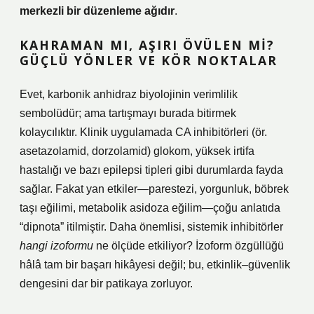
merkezli bir düzenleme ağıdır
.
KAHRAMAN MI, AŞIRI ÖVÜLEN MI?
GÜÇLÜ YÖNLER VE KÖR NOKTALAR
Evet, karbonik anhidraz biyolojinin verimlilik
sembolüdür; ama tartışmayı burada bitirmek
kolaycılıktır. Klinik uygulamada CA inhibitörleri (ör.
asetazolamid, dorzolamid) glokom, yüksek irtifa
hastalığı ve bazı epilepsi tipleri gibi durumlarda fayda
sağlar. Fakat yan etkiler—parestezi, yorgunluk, böbrek
taşı eğilimi, metabolik asidoza eğilim—çoğu anlatıda
“dipnota” itilmiştir. Daha önemlisi, sistemik inhibitörler
hangi izoformu
ne ölçüde etkiliyor? İzoform özgüllüğü
hâlâ tam bir başarı hikâyesi değil; bu, etkinlik–güvenlik
dengesini dar bir patikaya zorluyor.