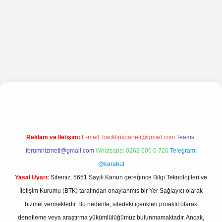
s sitesi
Reklam ve İletişim:
E-mail:
backlinkpaneli@gmail.com
Teams:
forumhizmeti@gmail.com
Whatsapp: 0262 606 0 726
Telegram:
@karabul
Yasal Uyarı:
Sitemiz, 5651 Sayılı Kanun gereğince Bilgi Teknolojileri ve
İletişim Kurumu (BTK) tarafından onaylanmış bir Yer Sağlayıcı olarak
hizmet vermektedir. Bu nedenle, sitedeki içerikleri proaktif olarak
denetleme veya araştırma yükümlülüğümüz bulunmamaktadır. Ancak,