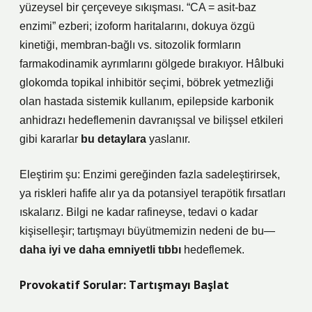
yüzeysel bir çerçeveye sıkışması. “CA = asit-baz
enzimi” ezberi; izoform haritalarını, dokuya özgü
kinetiği, membran-bağlı vs. sitozolik formların
farmakodinamik ayrımlarını gölgede bırakıyor. Hâlbuki
glokomda topikal inhibitör seçimi, böbrek yetmezliği
olan hastada sistemik kullanım, epilepside karbonik
anhidrazı hedeflemenin davranışsal ve bilişsel etkileri
gibi kararlar
bu detaylara
yaslanır.
Eleştirim şu: Enzimi gereğinden fazla sadeleştirirsek,
ya riskleri hafife alır ya da potansiyel terapötik fırsatları
ıskalarız. Bilgi ne kadar rafineyse, tedavi o kadar
kişiselleşir; tartışmayı büyütmemizin nedeni de bu—
daha iyi ve daha emniyetli tıbbı
hedeflemek.
Provokatif Sorular: Tartışmayı Başlat