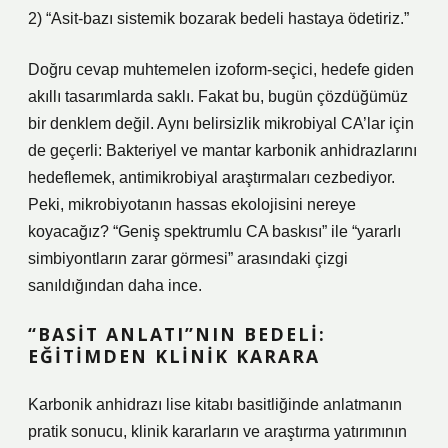
2) “Asit-bazı sistemik bozarak bedeli hastaya ödetiriz.”
Doğru cevap muhtemelen izoform-seçici, hedefe giden
akıllı tasarımlarda saklı. Fakat bu, bugün çözdüğümüz
bir denklem değil. Aynı belirsizlik mikrobiyal CA’lar için
de geçerli: Bakteriyel ve mantar karbonik anhidrazlarını
hedeflemek, antimikrobiyal araştırmaları cezbediyor.
Peki, mikrobiyotanın hassas ekolojisini nereye
koyacağız? “Geniş spektrumlu CA baskısı” ile “yararlı
simbiyontların zarar görmesi” arasındaki çizgi
sanıldığından daha ince.
“BASIT ANLATI”NIN BEDELI:
EĞITIMDEN KLINIK KARARA
Karbonik anhidrazı lise kitabı basitliğinde anlatmanın
pratik sonucu, klinik kararların ve araştırma yatırımının