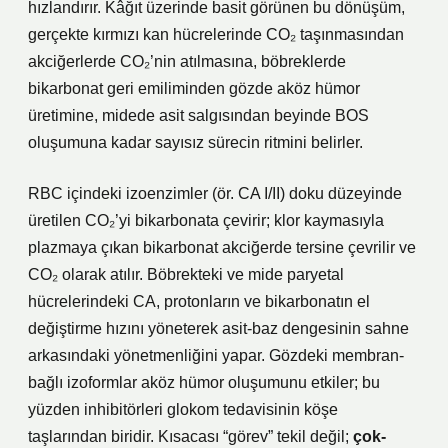
hızlandırır. Kâğıt üzerinde basit görünen bu dönüşüm,
gerçekte kırmızı kan hücrelerinde CO₂ taşınmasından
akciğerlerde CO₂’nin atılmasına, böbreklerde
bikarbonat geri emiliminden gözde aköz hümor
üretimine, midede asit salgısından beyinde BOS
oluşumuna kadar sayısız sürecin ritmini belirler.
RBC içindeki izoenzimler (ör. CA I/II) doku düzeyinde
üretilen CO₂’yi bikarbonata çevirir; klor kaymasıyla
plazmaya çıkan bikarbonat akciğerde tersine çevrilir ve
CO₂ olarak atılır. Böbrekteki ve mide paryetal
hücrelerindeki CA, protonların ve bikarbonatın el
değiştirme hızını yöneterek asit-baz dengesinin sahne
arkasındaki yönetmenliğini yapar. Gözdeki membran-
bağlı izoformlar aköz hümor oluşumunu etkiler; bu
yüzden inhibitörleri glokom tedavisinin köşe
taşlarından biridir. Kısacası “görev” tekil değil;
çok-