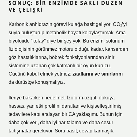
SONUÇ: BIR ENZIMDE SAKLI DÜZEN
VE ÇELIŞKI
Karbonik anhidrazın görevi kulağa basit geliyor: CO₂’yi
suyla buluşturup metabolik hayatı kolaylaştırmak. Ama
biyolojide “kolay” diye bir şey yok. Bu enzim, solunum
fiziolojisinin görünmez motoru olduğu kadar, kanserden
göz hastalıklarına, böbrek fonksiyonlarından sinir
sistemine uzanan çok katmanlı bir oyun kurucu.
Gücünü kabul etmek yetmez;
zaaflarını ve sınırlarını
da dürüstçe konuşmalıyız.
İleriye bakarken hedef net: İzoform-özgül, dokuya
hassas, yan etki profilini daraltan ve kişiselleştirilmiş
tedavilere kapı aralayan bir CA yaklaşımı. Bunun için
daha çok veri, daha iyi haritalama ve daha cesur
tartışmalar gerekiyor. Soru basit, cevap karmaşık: