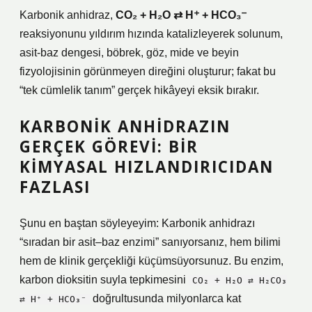
Karbonik anhidraz,
CO₂ + H₂O ⇄ H⁺ + HCO₃⁻
reaksiyonunu yıldırım hızında katalizleyerek solunum,
asit-baz dengesi, böbrek, göz, mide ve beyin
fizyolojisinin görünmeyen direğini oluşturur; fakat bu
“tek cümlelik tanım” gerçek hikâyeyi eksik bırakır.
KARBONIK ANHIDRAZIN
GERÇEK GÖREVI: BIR
KIMYASAL HIZLANDIRICIDAN
FAZLASI
Şunu en baştan söyleyeyim: Karbonik anhidrazı
“sıradan bir asit–baz enzimi” sanıyorsanız, hem bilimi
hem de klinik gerçekliği küçümsüyorsunuz. Bu enzim,
karbon dioksitin suyla tepkimesini
CO₂ + H₂O ⇄ H₂CO₃
doğrultusunda milyonlarca kat
⇄ H⁺ + HCO₃⁻