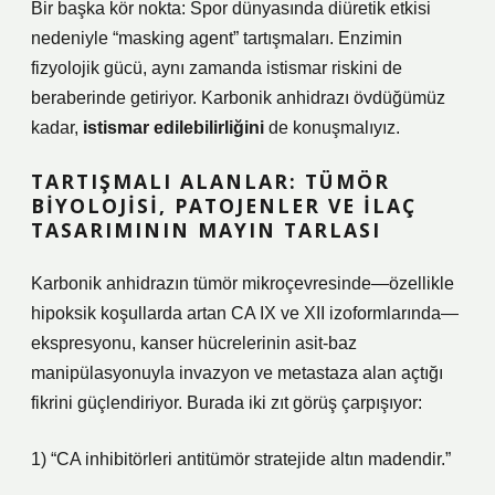
Bir başka kör nokta: Spor dünyasında diüretik etkisi
nedeniyle “masking agent” tartışmaları. Enzimin
fizyolojik gücü, aynı zamanda istismar riskini de
beraberinde getiriyor. Karbonik anhidrazı övdüğümüz
kadar,
istismar edilebilirliğini
de konuşmalıyız.
TARTIŞMALI ALANLAR: TÜMÖR
BIYOLOJISI, PATOJENLER VE İLAÇ
TASARIMININ MAYIN TARLASI
Karbonik anhidrazın tümör mikroçevresinde—özellikle
hipoksik koşullarda artan CA IX ve XII izoformlarında—
ekspresyonu, kanser hücrelerinin asit-baz
manipülasyonuyla invazyon ve metastaza alan açtığı
fikrini güçlendiriyor. Burada iki zıt görüş çarpışıyor:
1) “CA inhibitörleri antitümör stratejide altın madendir.”