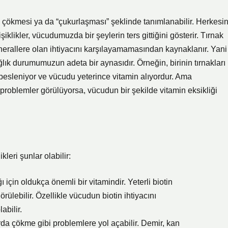
 çökmesi ya da “çukurlaşması” şeklinde tanımlanabilir. Herkesi
şiklikler, vücudumuzda bir şeylerin ters gittiğini gösterir. Tırnak
nerallere olan ihtiyacını karşılayamamasından kaynaklanır. Yani
ğlık durumumuzun adeta bir aynasıdır. Örneğin, birinin tırnakları
esleniyor ve vücudu yeterince vitamin alıyordur. Ama
problemler görülüyorsa, vücudun bir şekilde vitamin eksikliği
leri şunlar olabilir:
ğı için oldukça önemli bir vitamindir. Yeterli biotin
rülebilir. Özellikle vücudun biotin ihtiyacını
abilir.
arda çökme gibi problemlere yol açabilir. Demir, kan