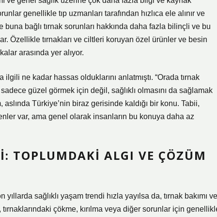
ı ve genel sağlık üzerine çok daha fazla bilgi ve kaynak
orunlar genellikle tıp uzmanları tarafından hızlıca ele alınır ve
ve buna bağlı tırnak sorunları hakkında daha fazla bilinçli ve bu
lar. Özellikle tırnakları ve ciltleri koruyan özel ürünler ve besin
alar arasında yer alıyor.
ilgili ne kadar hassas olduklarını anlatmıştı. “Orada tırnak
nı sadece güzel görmek için değil, sağlıklı olmasını da sağlamak
 aslında Türkiye’nin biraz gerisinde kaldığı bir konu. Tabii,
renler var, ama genel olarak insanların bu konuya daha az
I: TOPLUMDAKI ALGI VE ÇÖZÜM
 yıllarda sağlıklı yaşam trendi hızla yayılsa da, tırnak bakımı v
r, tırnaklarındaki çökme, kırılma veya diğer sorunlar için genellikl