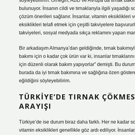
söyleyebilirim. Örneğin, ABD ve Avrupa’da tırnak bakım
bulunuyor. İnsanın cildi ve tırnaklarıyla ilgili yaşadığı s
çözüm önerileri sağlanır. İnsanlar, vitamin eksiklikleri 
eksiklikleri telafi etmek için çeşitli takviyelere başvurur
takviyeleri, sosyal medyada sıkça reklamını yapan mark
Bir arkadaşım Almanya’dan geldiğinde, tırnak bakımıyla 
bakımı için o kadar çok ürün var ki, insanlar tırnakları
için düzenli olarak bakım yapıyorlar” demişti. Bu durum,
burada da iyi tırnak bakımına ve sağlığına özen göste
eğildiğini söyleyebilirim.
TÜRKIYE’DE TIRNAK ÇÖKMES
ARAYIŞI
Türkiye’de ise durum biraz daha farklı. Her ne kadar son
vitamin eksiklikleri genellikle göz ardı ediliyor. İnsanla