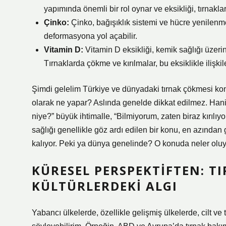
yapımında önemli bir rol oynar ve eksikliği, tırnakl
Çinko:
Çinko, bağışıklık sistemi ve hücre yenilenme
deformasyona yol açabilir.
Vitamin D:
Vitamin D eksikliği, kemik sağlığı üzerind
Tırnaklarda çökme ve kırılmalar, bu eksiklikle ilişkile
Şimdi gelelim Türkiye ve dünyadaki tırnak çökmesi kon
olarak ne yapar? Aslında genelde dikkat edilmez. Hani 
niye?” büyük ihtimalle, “Bilmiyorum, zaten biraz kırılıy
sağlığı genellikle göz ardı edilen bir konu, en azında
kalıyor. Peki ya dünya genelinde? O konuda neler olu
KÜRESEL PERSPEKTIFTEN: T
KÜLTÜRLERDEKI ALGI
Yabancı ülkelerde, özellikle gelişmiş ülkelerde, cilt ve 