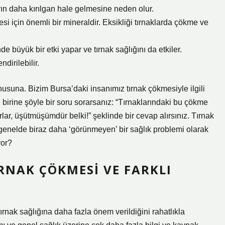
arın daha kırılgan hale gelmesine neden olur.
si için önemli bir mineraldir. Eksikliği tırnaklarda çökme ve
e büyük bir etki yapar ve tırnak sağlığını da etkiler.
ndirilebilir.
usuna. Bizim Bursa’daki insanımız tırnak çökmesiyle ilgili
birine şöyle bir soru sorarsanız: “Tırnaklarındaki bu çökme
orlar, üşütmüşümdür belki!” şeklinde bir cevap alırsınız. Tırnak
n genelde biraz daha ‘görünmeyen’ bir sağlık problemi olarak
yor?
IRNAK ÇÖKMESI VE FARKLI
tırnak sağlığına daha fazla önem verildiğini rahatlıkla