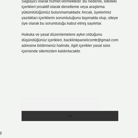
Sağlayıcı olarak hizmet vermektedir. Bu nedenle, sitedeki
içerikleri proaktif olarak denetleme veya araştırma
yükümlülüğümüz bulunmamaktadır. Ancak, üyelerimiz
yazdıkları içeriklerin sorumluluğunu taşımakta olup, siteye
üye olarak bu sorumluluğu kabul etmiş sayılırlar.
Hukuka ve yasal düzenlemelere aykırı olduğunu
düşündüğünüz içerikleri,
backlinkpanelicomtr@gmail.com
adresine bildirmeniz halinde, ilgili içerikler yasal süre
içerisinde sitemizden kaldırılacaktır.
Arama
e
e