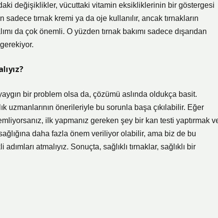
ki değişiklikler, vücuttaki vitamin eksikliklerinin bir göstergesi
 sadece tırnak kremi ya da oje kullanılır, ancak tırnakların
 alımı da çok önemli. O yüzden tırnak bakımı sadece dışarıdan
 gerekiyor.
lıyız?
yaygın bir problem olsa da, çözümü aslında oldukça basit.
k uzmanlarının önerileriyle bu sorunla başa çıkılabilir. Eğer
emliyorsanız, ilk yapmanız gereken şey bir kan testi yaptırmak v
ğlığına daha fazla önem veriliyor olabilir, ama biz de bu
adımları atmalıyız. Sonuçta, sağlıklı tırnaklar, sağlıklı bir