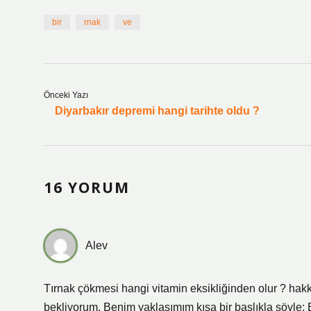
bir
rnak
ve
Önceki Yazı
Diyarbakır depremi hangi tarihte oldu ?
16 YORUM
Alev
Tırnak çökmesi hangi vitamin eksikliğinden olur ? hakk
bekliyorum. Benim yaklaşımım kısa bir başlıkla şöyle: B 