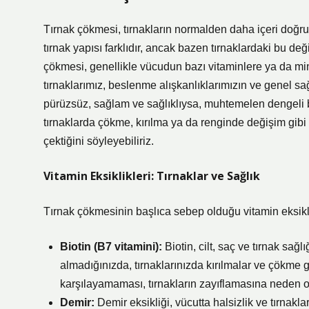
Tırnak çökmesi, tırnakların normalden daha içeri doğru
tırnak yapısı farklıdır, ancak bazen tırnaklardaki bu deği
çökmesi, genellikle vücudun bazı vitaminlere ya da mi
tırnaklarımız, beslenme alışkanlıklarımızın ve genel sa
pürüzsüz, sağlam ve sağlıklıysa, muhtemelen dengeli b
tırnaklarda çökme, kırılma ya da renginde değişim gibi 
çektiğini söyleyebiliriz.
Vitamin Eksiklikleri: Tırnaklar ve Sağlık
Tırnak çökmesinin başlıca sebep olduğu vitamin eksiklik
Biotin (B7 vitamini):
Biotin, cilt, saç ve tırnak sağlı
almadığınızda, tırnaklarınızda kırılmalar ve çökme gö
karşılayamaması, tırnakların zayıflamasına neden ol
Demir:
Demir eksikliği, vücutta halsizlik ve tırnakl