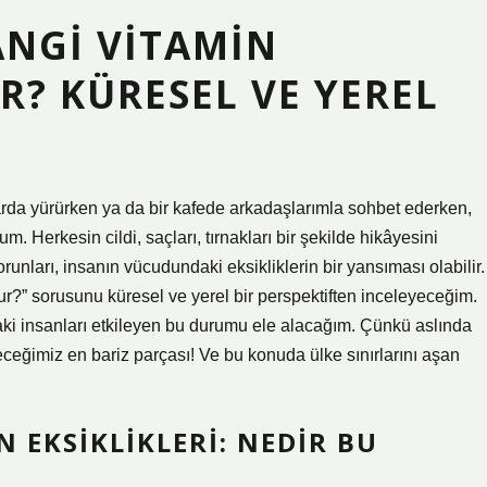
ANGI VITAMIN
R? KÜRESEL VE YEREL
rda yürürken ya da bir kafede arkadaşlarımla sohbet ederken,
Herkesin cildi, saçları, tırnakları bir şekilde hikâyesini
sorunları, insanın vücudundaki eksikliklerin bir yansıması olabilir.
r?” sorusunu küresel ve yerel bir perspektiften inceleyeceğim.
ki insanları etkileyen bu durumu ele alacağım. Çünkü aslında
eceğimiz en bariz parçası! Ve bu konuda ülke sınırlarını aşan
 EKSIKLIKLERI: NEDIR BU