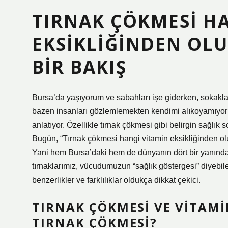
TIRNAK ÇÖKMESI H
EKSIKLIĞINDEN OLU
BIR BAKIŞ
Bursa’da yaşıyorum ve sabahları işe giderken, sokakla
bazen insanları gözlemlemekten kendimi alıkoyamıyorum. 
anlatıyor. Özellikle tırnak çökmesi gibi belirgin sağlık 
Bugün, “Tırnak çökmesi hangi vitamin eksikliğinden olu
Yani hem Bursa’daki hem de dünyanın dört bir yanında
tırnaklarımız, vücudumuzun “sağlık göstergesi” diyebil
benzerlikler ve farklılıklar oldukça dikkat çekici.
TIRNAK ÇÖKMESI VE VITAMIN
TIRNAK ÇÖKMESI?