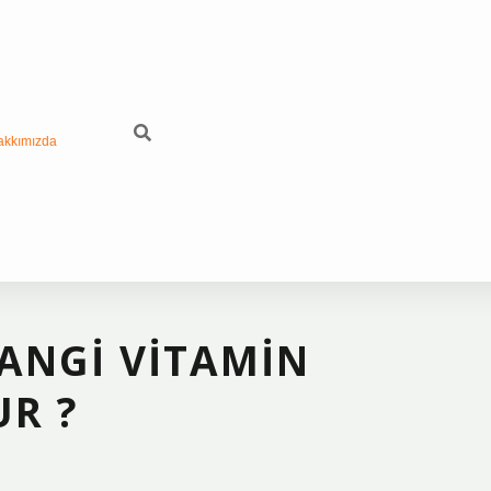
akkımızda
ANGI VITAMIN
UR ?