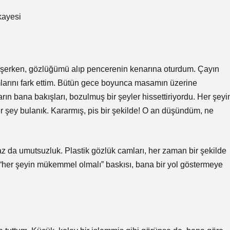
kayesi
düşerken, gözlüğümü alıp pencerenin kenarına oturdum. Çayın
larını fark ettim. Bütün gece boyunca masamın üzerine
ın bana bakışları, bozulmuş bir şeyler hissettiriyordu. Her şeyi
r şey bulanık. Kararmış, pis bir şekilde! O an düşündüm, ne
biraz da umutsuzluk. Plastik gözlük camları, her zaman bir şekilde
o “her şeyin mükemmel olmalı” baskısı, bana bir yol göstermeye