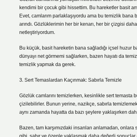
kendimi bir çocuk gibi hissettim. Bu hareketler basit a
Evet, camlarım parlaklaşıyordu ama bu temizlik bana b
arındı. Gözlüklerimin her bir kenarı, her bir çizgisi da
netleştiriyordum.
Bu küçük, basit hareketin bana sağladığı içsel huzur b
dünyayı net görmemi sağlarken, bazen hayatı da temiz
temizlik yapmak da gerek.
3. Sert Temaslardan Kaçınmak: Sabırla Temizle
Gözlük camlarını temizlerken, kesinlikle sert temasta
çizilebilirler. Bunun yerine, nazikçe, sabırla temizlem
aynı zamanda hayatta da bazı şeylere yaklaşırken daha 
Bazen, tam karşımızdaki insanları anlamadan, onlara s
gibi, sabır ve özenle yaklaşmak daha değerli sonuçlar 