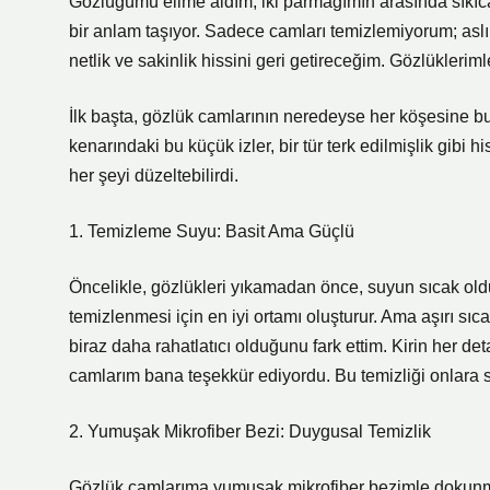
Gözlüğümü elime aldım, iki parmağımın arasında sıkıca
bir anlam taşıyor. Sadece camları temizlemiyorum; asl
netlik ve sakinlik hissini geri getireceğim. Gözlüklerim
İlk başta, gözlük camlarının neredeyse her köşesine bu
kenarındaki bu küçük izler, bir tür terk edilmişlik gibi
her şeyi düzeltebilirdi.
1. Temizleme Suyu: Basit Ama Güçlü
Öncelikle, gözlükleri yıkamadan önce, suyun sıcak old
temizlenmesi için en iyi ortamı oluşturur. Ama aşırı sı
biraz daha rahatlatıcı olduğunu fark ettim. Kirin her det
camlarım bana teşekkür ediyordu. Bu temizliği onlara s
2. Yumuşak Mikrofiber Bezi: Duygusal Temizlik
Gözlük camlarıma yumuşak mikrofiber bezimle dokunma