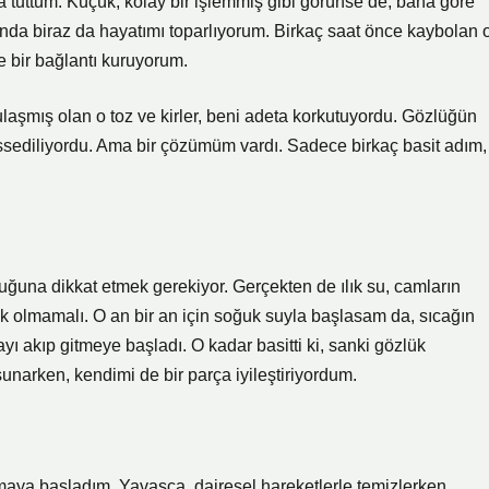
 tuttum. Küçük, kolay bir işlemmiş gibi görünse de, bana göre
ında biraz da hayatımı toparlıyorum. Birkaç saat önce kaybolan 
le bir bağlantı kuruyorum.
laşmış olan o toz ve kirler, beni adeta korkutuyordu. Gözlüğün
 hissediliyordu. Ama bir çözümüm vardı. Sadece birkaç basit adım,
uğuna dikkat etmek gerekiyor. Gerçekten de ılık su, camların
cak olmamalı. O an bir an için soğuk suyla başlasam da, sıcağın
ayı akıp gitmeye başladı. O kadar basitti ki, sanki gözlük
unarken, kendimi de bir parça iyileştiriyordum.
ya başladım. Yavaşça, dairesel hareketlerle temizlerken,