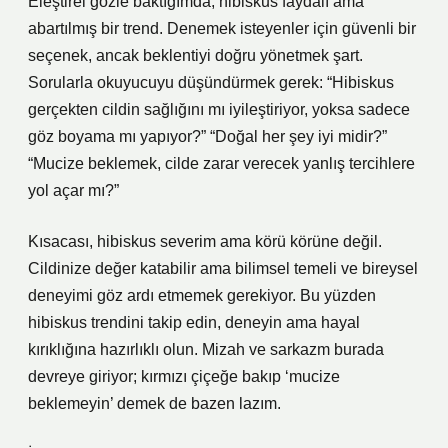
Eleştirel gözle baktığımda, hibiskus faydalı ama
abartılmış bir trend. Denemek isteyenler için güvenli bir
seçenek, ancak beklentiyi doğru yönetmek şart.
Sorularla okuyucuyu düşündürmek gerek: “Hibiskus
gerçekten cildin sağlığını mı iyileştiriyor, yoksa sadece
göz boyama mı yapıyor?” “Doğal her şey iyi midir?”
“Mucize beklemek, cilde zarar verecek yanlış tercihlere
yol açar mı?”
Kısacası, hibiskus severim ama körü körüne değil.
Cildinize değer katabilir ama bilimsel temeli ve bireysel
deneyimi göz ardı etmemek gerekiyor. Bu yüzden
hibiskus trendini takip edin, deneyin ama hayal
kırıklığına hazırlıklı olun. Mizah ve sarkazm burada
devreye giriyor; kırmızı çiçeğe bakıp ‘mucize
beklemeyin’ demek de bazen lazım.