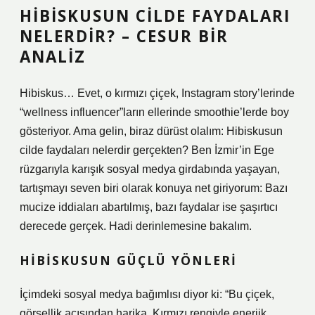
HIBISKUSUN CILDE FAYDALARI
NELERDIR? – CESUR BIR
ANALIZ
Hibiskus… Evet, o kırmızı çiçek, Instagram story’lerinde
“wellness influencer”ların ellerinde smoothie’lerde boy
gösteriyor. Ama gelin, biraz dürüst olalım: Hibiskusun
cilde faydaları nelerdir gerçekten? Ben İzmir’in Ege
rüzgarıyla karışık sosyal medya girdabında yaşayan,
tartışmayı seven biri olarak konuya net giriyorum: Bazı
mucize iddiaları abartılmış, bazı faydalar ise şaşırtıcı
derecede gerçek. Hadi derinlemesine bakalım.
HIBISKUSUN GÜÇLÜ YÖNLERI
İçimdeki sosyal medya bağımlısı diyor ki: “Bu çiçek,
görsellik açısından harika. Kırmızı rengiyle enerjik,