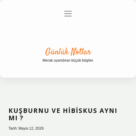
menüyü
Anasayfa
Gizlilik Politikası
Yasal Uyarı
aç
Hakkımızda
Günlük Notlar
Merak uyandıran küçük bilgiler.
KUŞBURNU VE HIBISKUS AYNI
MI ?
Tarih: Mayıs 12, 2026