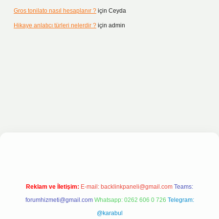
Gros tonilato nasıl hesaplanır ?
için
Ceyda
Hikaye anlatıcı türleri nelerdir ?
için
admin
sitesi
Reklam ve İletişim:
E-mail:
backlinkpaneli@gmail.com
Teams:
forumhizmeti@gmail.com
Whatsapp: 0262 606 0 726
Telegram:
@karabul