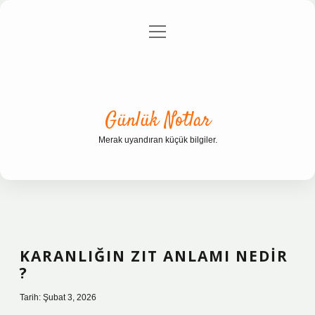
menüyü
Anasayfa
Gizlilik Politikası
Yasal Uyarı
aç
Hakkımızda
Günlük Notlar
Merak uyandıran küçük bilgiler.
KARANLIĞIN ZIT ANLAMI NEDIR
?
Tarih: Şubat 3, 2026