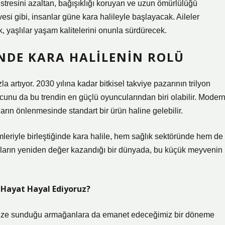
 stresini azaltan, bağışıklığı koruyan ve uzun ömürlülüğü
esi gibi, insanlar güne kara halileyle başlayacak. Aileler
 yaşlılar yaşam kalitelerini onunla sürdürecek.
NDE KARA HALILENIN ROLÜ
a artıyor. 2030 yılına kadar bitkisel takviye pazarının trilyon
acunu da bu trendin en güçlü oyuncularından biri olabilir. Moder
kların önlenmesinde standart bir ürün haline gelebilir.
mleriyle birleştiğinde kara halile, hem sağlık sektöründe hem de
nakların yeniden değer kazandığı bir dünyada, bu küçük meyvenin
r Hayat Hayal Ediyoruz?
n bize sunduğu armağanlara da emanet edeceğimiz bir döneme