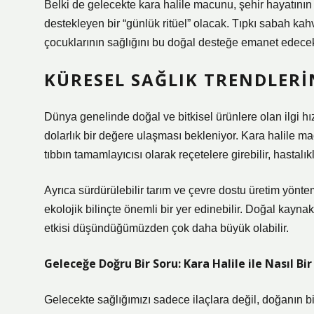
Belki de gelecekte kara halile macunu, şehir hayatının
destekleyen bir “günlük ritüel” olacak. Tıpkı sabah kahv
çocuklarının sağlığını bu doğal desteğe emanet edecek,
KÜRESEL SAĞLIK TRENDLERI
Dünya genelinde doğal ve bitkisel ürünlere olan ilgi hızl
dolarlık bir değere ulaşması bekleniyor. Kara halile m
tıbbın tamamlayıcısı olarak reçetelere girebilir, hastalı
Ayrıca sürdürülebilir tarım ve çevre dostu üretim yönte
ekolojik bilinçte önemli bir yer edinebilir. Doğal kay
etkisi düşündüğümüzden çok daha büyük olabilir.
Geleceğe Doğru Bir Soru: Kara Halile ile Nasıl Bi
Gelecekte sağlığımızı sadece ilaçlara değil, doğanı