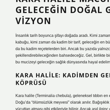
GELECEĞIN DOĞAL G
VIZYON
İnsanlık tarih boyunca şifayı doğada aradı. Kimi zaman
kabuğu, kimi zaman da kadim bir tarif, geleceğin en büy
da bu kadim reçetelerden biri. Ancak bu yazıda yalnız
şekillendirebileceğinden bahsedeceğiz. Gel, birlikte bir
bu mucizeyi geleceğin sağlık dünyasında hayal edelim
KARA HALILE: KADIMDEN GE
KÖPRÜSÜ
Kara halile (Terminalia chebula), geleneksel tıbbın en es
Doğu’da “ölümsüzlük meyvesi” olarak anılır. Bağışıklık 
vücuttan atması gibi etkileriyle bilinir. Ancak asıl ilg