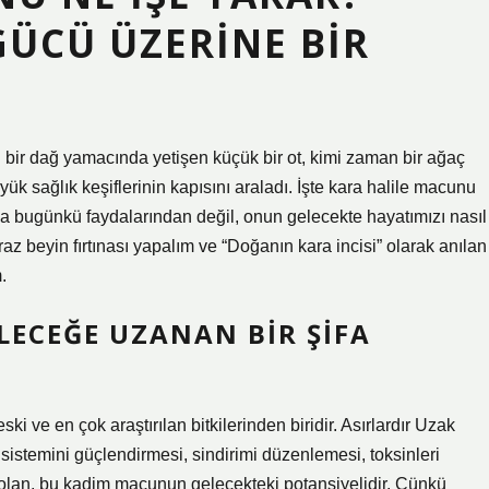
ÜCÜ ÜZERINE BIR
 bir dağ yamacında yetişen küçük bir ot, kimi zaman bir ağaç
ük sağlık keşiflerinin kapısını araladı. İşte kara halile macunu
ca bugünkü faydalarından değil, onun gelecekte hayatımızı nasıl
az beyin fırtınası yapalım ve “Doğanın kara incisi” olarak anılan
.
LECEĞE UZANAN BIR ŞIFA
ki ve en çok araştırılan bitkilerinden biridir. Asırlardır Uzak
sistemini güçlendirmesi, sindirimi düzenlemesi, toksinleri
inç olan, bu kadim macunun gelecekteki potansiyelidir. Çünkü