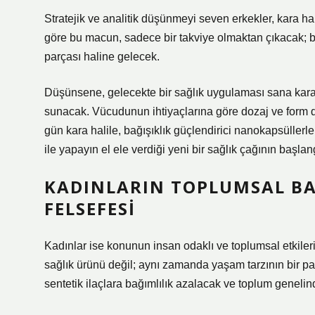
Stratejik ve analitik düşünmeyi seven erkekler, kara hal
göre bu macun, sadece bir takviye olmaktan çıkacak; biy
parçası haline gelecek.
Düşünsene, gelecekte bir sağlık uygulaması sana kara h
sunacak. Vücudunun ihtiyaçlarına göre dozaj ve form d
gün kara halile, bağışıklık güçlendirici nanokapsüller
ile yapayın el ele verdiği yeni bir sağlık çağının başlangı
KADINLARIN TOPLUMSAL BAK
FELSEFESI
Kadınlar ise konunun insan odaklı ve toplumsal etkiler
sağlık ürünü değil; aynı zamanda yaşam tarzının bir p
sentetik ilaçlara bağımlılık azalacak ve toplum genelind