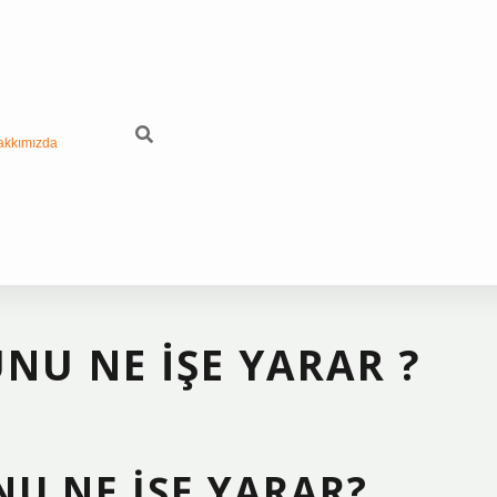
akkımızda
NU NE IŞE YARAR ?
U NE İŞE YARAR?