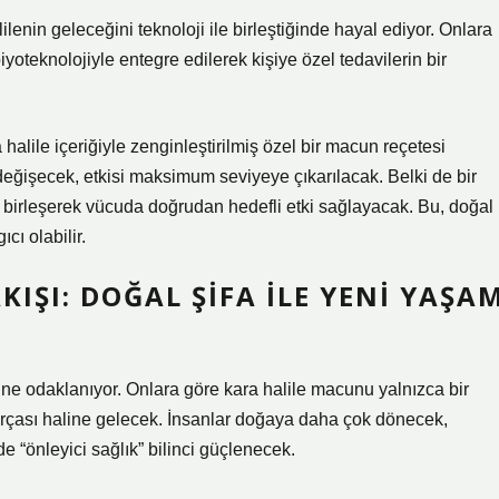
ilenin geleceğini teknoloji ile birleştiğinde hayal ediyor. Onlara
oteknolojiyle entegre edilerek kişiye özel tedavilerin bir
alile içeriğiyle zenginleştirilmiş özel bir macun reçetesi
eğişecek, etkisi maksimum seviyeye çıkarılacak. Belki de bir
le birleşerek vücuda doğrudan hedefli etki sağlayacak. Bu, doğal
cı olabilir.
IŞI: DOĞAL ŞIFA ILE YENI YAŞA
ine odaklanıyor. Onlara göre kara halile macunu yalnızca bir
arçası haline gelecek. İnsanlar doğaya daha çok dönecek,
e “önleyici sağlık” bilinci güçlenecek.