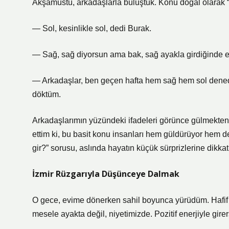
Akşamüstü, arkadaşlarla buluştuk. Konu doğal olarak “e
— Sol, kesinlikle sol, dedi Burak.
— Sağ, sağ diyorsun ama bak, sağ ayakla girdiğinde ener
— Arkadaşlar, ben geçen hafta hem sağ hem sol dened
döktüm.
Arkadaşlarımın yüzündeki ifadeleri görünce gülmekte
ettim ki, bu basit konu insanları hem güldürüyor hem de
gir?” sorusu, aslında hayatın küçük sürprizlerine dikka
İzmir Rüzgarıyla Düşünceye Dalmak
O gece, evime dönerken sahil boyunca yürüdüm. Hafif rü
mesele ayakta değil, niyetimizde. Pozitif enerjiyle gire