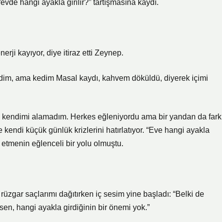
vde hangi ayakla girilir?” tartışmasına kaydı.
ji kayıyor, diye itiraz etti Zeynep.
im, ama kedim Masal kaydı, kahvem döküldü, diyerek içimi
n kendimi alamadım. Herkes eğleniyordu ama bir yandan da fark
 kendi küçük günlük krizlerini hatırlatıyor. “Eve hangi ayakla
t etmenin eğlenceli bir yolu olmuştu.
zgar saçlarımı dağıtırken iç sesim yine başladı: “Belki de
rsen, hangi ayakla girdiğinin bir önemi yok.”