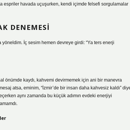
a espriler havada uçuşurken, kendi içimde felsefi sorgulamalar
AK DENEMESI
yöneldim. İç sesim hemen devreye girdi: “Ya ters enerji
sal önümde kaydı, kahvemi devirmemek için ani bir manevra
esaj atsa, eminim, “İzmir’de bir insan daha kahvesiz kaldı” diy
geçerken aynı zamanda bu küçük adımın evdeki enerjiyi
aşamamdı.
ler