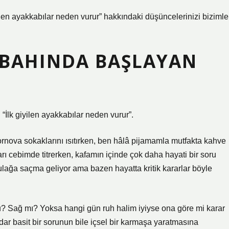
giyilen ayakkabılar neden vurur” hakkındaki düşüncelerinizi bizimle
SABAHINDA BAŞLAYAN
“İlk giyilen ayakkabılar neden vurur”.
rnova sokaklarını ısıtırken, ben hâlâ pijamamla mutfakta kahve
ı cebimde titrerken, kafamın içinde çok daha hayati bir soru
ulağa saçma geliyor ama bazen hayatta kritik kararlar böyle
 Sağ mı? Yoksa hangi gün ruh halim iyiyse ona göre mi karar
ar basit bir sorunun bile içsel bir karmaşa yaratmasına