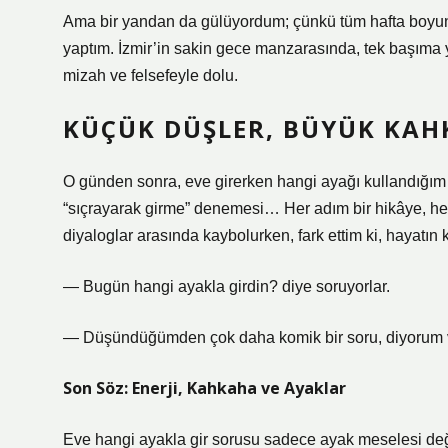
Ama bir yandan da gülüyordum; çünkü tüm hafta boyun
yaptım. İzmir’in sakin gece manzarasında, tek başıma yü
mizah ve felsefeyle dolu.
KÜÇÜK DÜŞLER, BÜYÜK KA
O günden sonra, eve girerken hangi ayağı kullandığım a
“sıçrayarak girme” denemesi… Her adım bir hikâye, her
diyaloglar arasında kaybolurken, fark ettim ki, hayatın k
— Bugün hangi ayakla girdin? diye soruyorlar.
— Düşündüğümden çok daha komik bir soru, diyorum v
Son Söz: Enerji, Kahkaha ve Ayaklar
Eve hangi ayakla gir sorusu sadece ayak meselesi değil,