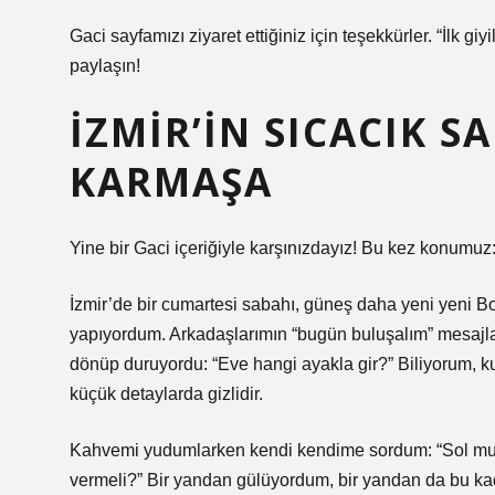
Gaci sayfamızı ziyaret ettiğiniz için teşekkürler. “İlk 
paylaşın!
İZMIR’IN SICACIK 
KARMAŞA
Yine bir Gaci içeriğiyle karşınızdayız! Bu kez konumuz: 
İzmir’de bir cumartesi sabahı, güneş daha yeni yeni Bo
yapıyordum. Arkadaşlarımın “bugün buluşalım” mesajlar
dönüp duruyordu: “Eve hangi ayakla gir?” Biliyorum, k
küçük detaylarda gizlidir.
Kahvemi yudumlarken kendi kendime sordum: “Sol mu?
vermeli?” Bir yandan gülüyordum, bir yandan da bu kad