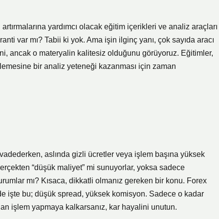
i artırmalarına yardımcı olacak eğitim içerikleri ve analiz araçları
anti var mı? Tabii ki yok. Ama işin ilginç yanı, çok sayıda aracı
i, ancak o materyalin kalitesiz olduğunu görüyoruz. Eğitimler,
inlemesine bir analiz yeteneği kazanması için zaman
adederken, aslında gizli ücretler veya işlem başına yüksek
 Gerçekten “düşük maliyet” mi sunuyorlar, yoksa sadece
rumlar mı? Kısaca, dikkatli olmanız gereken bir konu. Forex
de işte bu; düşük spread, yüksek komisyon. Sadece o kadar
dan işlem yapmaya kalkarsanız, kar hayalini unutun.