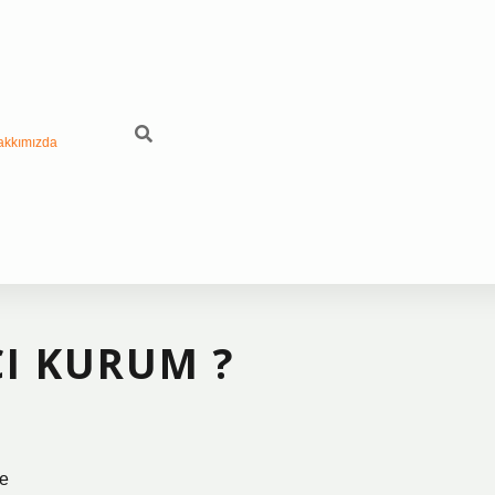
akkımızda
I KURUM ?
me