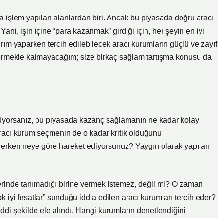
la işlem yapılan alanlardan biri. Ancak bu piyasada doğru aracı
. Yani, işin içine “para kazanmak” girdiği için, her şeyin en iyi
ırım yaparken tercih edilebilecek aracı kurumların güçlü ve zayıf
i vermekle kalmayacağım; size birkaç sağlam tartışma konusu da
nüyorsanız, bu piyasada kazanç sağlamanın ne kadar kolay
acı kurum seçmenin de o kadar kritik olduğunu
eçerken neye göre hareket ediyorsunuz? Yaygın olarak yapılan
zerinde tanımadığı birine vermek istemez, değil mi? O zaman
 iyi fırsatlar” sunduğu iddia edilen aracı kurumları tercih eder?
ddi şekilde ele alındı. Hangi kurumların denetlendiğini