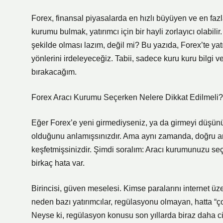
Forex, finansal piyasalarda en hızlı büyüyen ve en faz
kurumu bulmak, yatırımcı için bir hayli zorlayıcı olabilir
şekilde olması lazım, değil mi? Bu yazıda, Forex’te yat
yönlerini irdeleyeceğiz. Tabii, sadece kuru kuru bilg
bırakacağım.
Forex Aracı Kurumu Seçerken Nelere Dikkat Edilmeli?
Eğer Forex’e yeni girmediyseniz, ya da girmeyi düşü
olduğunu anlamışsınızdır. Ama aynı zamanda, doğru ar
keşfetmişsinizdir. Şimdi soralım: Aracı kurumunuzu s
birkaç hata var.
Birincisi, güven meselesi. Kimse paralarını internet ü
neden bazı yatırımcılar, regülasyonu olmayan, hatta “çok
Neyse ki, regülasyon konusu son yıllarda biraz daha ci