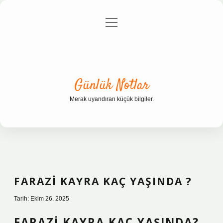
menüyü
Anasayfa
Gizlilik Politikası
Yasal Uyarı
aç
Hakkımızda
Günlük Notlar
Merak uyandıran küçük bilgiler.
FARAZI KAYRA KAÇ YAŞINDA ?
Tarih: Ekim 26, 2025
FARAZI KAYRA KAÇ YAŞINDA?