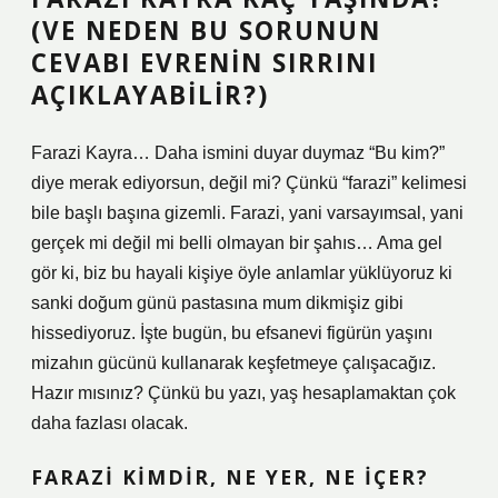
(VE NEDEN BU SORUNUN
CEVABI EVRENIN SIRRINI
AÇIKLAYABILIR?)
Farazi Kayra… Daha ismini duyar duymaz “Bu kim?”
diye merak ediyorsun, değil mi? Çünkü “farazi” kelimesi
bile başlı başına gizemli. Farazi, yani varsayımsal, yani
gerçek mi değil mi belli olmayan bir şahıs… Ama gel
gör ki, biz bu hayali kişiye öyle anlamlar yüklüyoruz ki
sanki doğum günü pastasına mum dikmişiz gibi
hissediyoruz. İşte bugün, bu efsanevi figürün yaşını
mizahın gücünü kullanarak keşfetmeye çalışacağız.
Hazır mısınız? Çünkü bu yazı, yaş hesaplamaktan çok
daha fazlası olacak.
FARAZI KIMDIR, NE YER, NE İÇER?