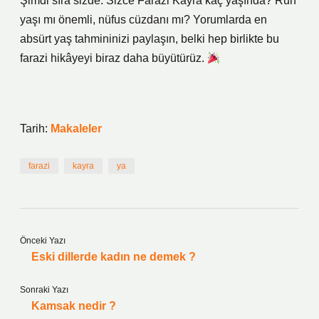
Şimdi sıra sizde: Sizce Farazi Kayra kaç yaşında? Ruh
yaşı mı önemli, nüfus cüzdanı mı? Yorumlarda en
absürt yaş tahmininizi paylaşın, belki hep birlikte bu
farazi hikâyeyi biraz daha büyütürüz.
Tarih:
Makaleler
farazi
kayra
ya
Önceki Yazı
Eski dillerde kadın ne demek ?
Sonraki Yazı
Kamsak nedir ?