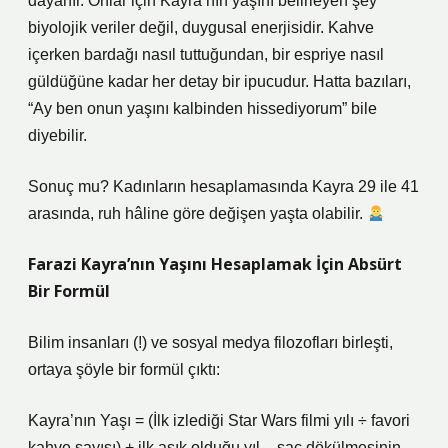
dayanır. Onlar için Kayra’nın yaşını belirleyen şey
biyolojik veriler değil, duygusal enerjisidir. Kahve
içerken bardağı nasıl tuttuğundan, bir espriye nasıl
güldüğüne kadar her detay bir ipucudur. Hatta bazıları,
“Ay ben onun yaşını kalbinden hissediyorum” bile
diyebilir.
Sonuç mu? Kadınların hesaplamasında Kayra 29 ile 41
arasında, ruh hâline göre değişen yaşta olabilir.
Farazi Kayra’nın Yaşını Hesaplamak İçin Absürt
Bir Formül
Bilim insanları (!) ve sosyal medya filozofları birleşti,
ortaya şöyle bir formül çıktı:
Kayra’nın Yaşı = (İlk izlediği Star Wars filmi yılı ÷ favori
kahve sayısı) + ilk aşık olduğu yıl – saç dökülmesinin