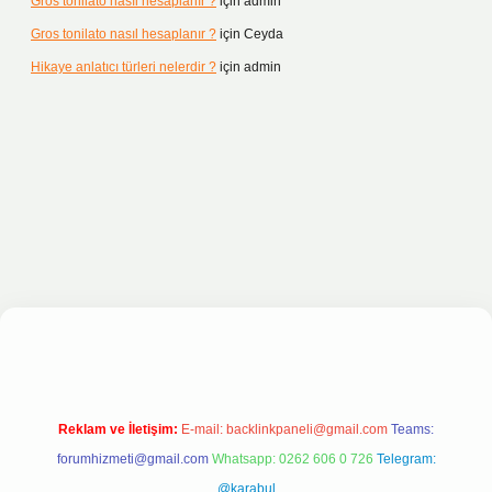
Gros tonilato nasıl hesaplanır ?
için
admin
Gros tonilato nasıl hesaplanır ?
için
Ceyda
Hikaye anlatıcı türleri nelerdir ?
için
admin
et bahis sitesi
Reklam ve İletişim:
E-mail:
backlinkpaneli@gmail.com
Teams:
forumhizmeti@gmail.com
Whatsapp: 0262 606 0 726
Telegram:
@karabul