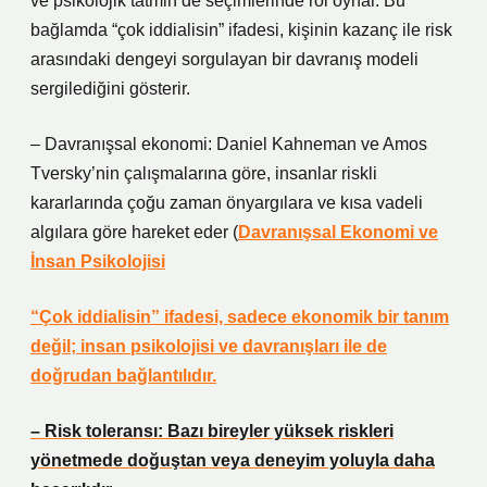
ve psikolojik tatmin de seçimlerinde rol oynar. Bu
bağlamda “çok iddialisin” ifadesi, kişinin kazanç ile risk
arasındaki dengeyi sorgulayan bir davranış modeli
sergilediğini gösterir.
– Davranışsal ekonomi: Daniel Kahneman ve Amos
Tversky’nin çalışmalarına göre, insanlar riskli
kararlarında çoğu zaman önyargılara ve kısa vadeli
algılara göre hareket eder (
Davranışsal Ekonomi ve
İnsan Psikolojisi
“Çok iddialisin” ifadesi, sadece ekonomik bir tanım
değil; insan psikolojisi ve davranışları ile de
doğrudan bağlantılıdır.
– Risk toleransı: Bazı bireyler yüksek riskleri
yönetmede doğuştan veya deneyim yoluyla daha