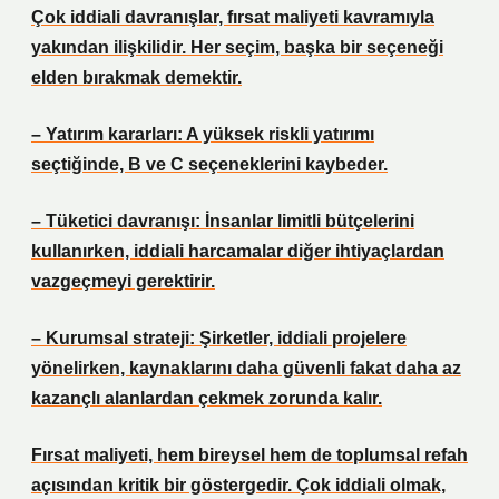
Çok iddiali davranışlar, fırsat maliyeti kavramıyla
yakından ilişkilidir. Her seçim, başka bir seçeneği
elden bırakmak demektir.
– Yatırım kararları: A yüksek riskli yatırımı
seçtiğinde, B ve C seçeneklerini kaybeder.
– Tüketici davranışı: İnsanlar limitli bütçelerini
kullanırken, iddiali harcamalar diğer ihtiyaçlardan
vazgeçmeyi gerektirir.
– Kurumsal strateji: Şirketler, iddiali projelere
yönelirken, kaynaklarını daha güvenli fakat daha az
kazançlı alanlardan çekmek zorunda kalır.
Fırsat maliyeti, hem bireysel hem de toplumsal refah
açısından kritik bir göstergedir. Çok iddiali olmak,