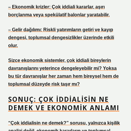
– Ekonomik krizler: Çok iddiali kararlar, aşırı
borçlanma veya spekülatif balonlar yaratabilir.
– Gelir dağılımı: Riskli yatırımların getiri ve kayıp
dengesi, toplumsal
dengesizlikler
üzerinde etkili
olur.
Sizce ekonomik sistemler, çok iddiali bireylerin
davranışlarını yeterince dengeleyebilir mi? Yoksa
bu tür davranışlar her zaman hem bireysel hem de
toplumsal düzeyde risk taşır mı?
SONUÇ: ÇOK İDDIALISIN NE
DEMEK VE EKONOMIK ANLAMI
“Çok iddialisin ne demek?” sorusu, yalnızca kişilik
analizi değil, ekonomik kararların ve toplumsal