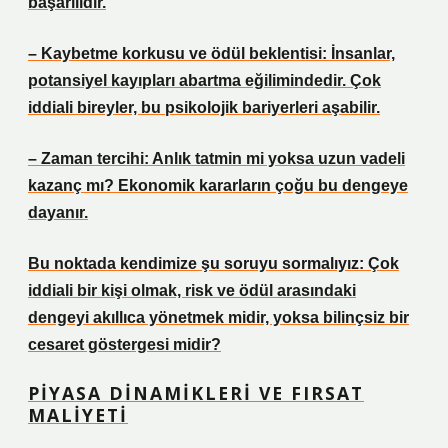
başarılıdır.
– Kaybetme korkusu ve ödül beklentisi: İnsanlar,
potansiyel kayıpları abartma eğilimindedir. Çok
iddiali bireyler, bu psikolojik bariyerleri aşabilir.
– Zaman tercihi: Anlık tatmin mi yoksa uzun vadeli
kazanç mı? Ekonomik kararların çoğu bu dengeye
dayanır.
Bu noktada kendimize şu soruyu sormalıyız: Çok
iddiali bir kişi olmak, risk ve ödül arasındaki
dengeyi akıllıca yönetmek midir, yoksa bilinçsiz bir
cesaret göstergesi midir?
PIYASA DINAMIKLERI VE FIRSAT
MALIYETI