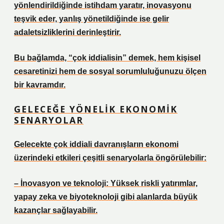
yönlendirildiğinde istihdam yaratır, inovasyonu
teşvik eder, yanlış yönetildiğinde ise gelir
adaletsizliklerini derinleştirir.
Bu bağlamda, “çok iddialisin” demek, hem kişisel
cesaretinizi hem de sosyal sorumluluğunuzu ölçen
bir kavramdır.
GELECEĞE YÖNELIK EKONOMIK
SENARYOLAR
Gelecekte çok iddiali davranışların ekonomi
üzerindeki etkileri çeşitli senaryolarla öngörülebilir:
– İnovasyon ve teknoloji: Yüksek riskli yatırımlar,
yapay zeka ve biyoteknoloji gibi alanlarda büyük
kazançlar sağlayabilir.