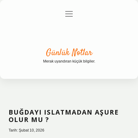
menüyü
Anasayfa
Gizlilik Politikası
Yasal Uyarı
aç
Hakkımızda
Günlük Notlar
Merak uyandıran küçük bilgiler.
BUĞDAYI ISLATMADAN AŞURE
OLUR MU ?
Tarih: Şubat 10, 2026