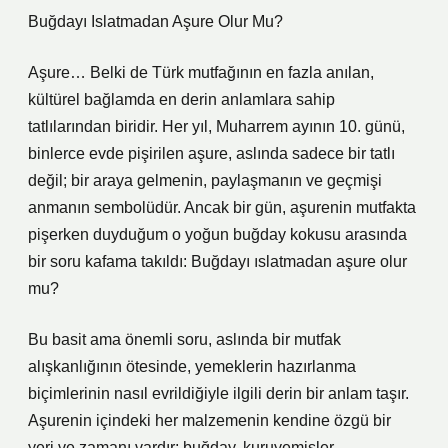
Buğdayı Islatmadan Aşure Olur Mu?
Aşure… Belki de Türk mutfağının en fazla anılan,
kültürel bağlamda en derin anlamlara sahip
tatlılarından biridir. Her yıl, Muharrem ayının 10. günü,
binlerce evde pişirilen aşure, aslında sadece bir tatlı
değil; bir araya gelmenin, paylaşmanın ve geçmişi
anmanın sembolüdür. Ancak bir gün, aşurenin mutfakta
pişerken duyduğum o yoğun buğday kokusu arasında
bir soru kafama takıldı: Buğdayı ıslatmadan aşure olur
mu?
Bu basit ama önemli soru, aslında bir mutfak
alışkanlığının ötesinde, yemeklerin hazırlanma
biçimlerinin nasıl evrildiğiyle ilgili derin bir anlam taşır.
Aşurenin içindeki her malzemenin kendine özgü bir
yeri ve zamanı vardır; buğday, kuruyemişler,