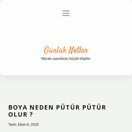
menüyü
Anasayfa
Gizlilik Politikası
Yasal Uyarı
aç
Hakkımızda
Günlük Notlar
Merak uyandıran küçük bilgiler.
BOYA NEDEN PÜTÜR PÜTÜR
OLUR ?
Tarih: Ekim 6, 2025