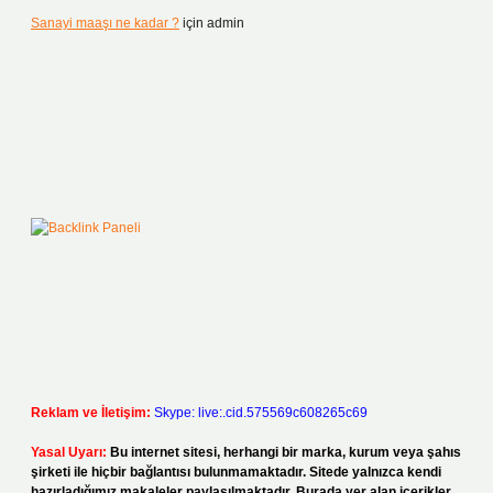
Sanayi maaşı ne kadar ?
için
admin
Reklam ve İletişim:
Skype: live:.cid.575569c608265c69
Yasal Uyarı:
Bu internet sitesi, herhangi bir marka, kurum veya şahıs
şirketi ile hiçbir bağlantısı bulunmamaktadır. Sitede yalnızca kendi
hazırladığımız makaleler paylaşılmaktadır. Burada yer alan içerikler