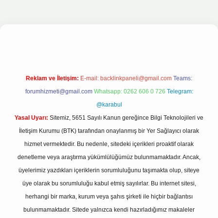
ahis sitesi
Reklam ve İletişim:
E-mail:
backlinkpaneli@gmail.com
Teams:
forumhizmeti@gmail.com
Whatsapp: 0262 606 0 726
Telegram:
@karabul
Yasal Uyarı:
Sitemiz, 5651 Sayılı Kanun gereğince Bilgi Teknolojileri ve
İletişim Kurumu (BTK) tarafından onaylanmış bir Yer Sağlayıcı olarak
hizmet vermektedir. Bu nedenle, sitedeki içerikleri proaktif olarak
denetleme veya araştırma yükümlülüğümüz bulunmamaktadır. Ancak,
üyelerimiz yazdıkları içeriklerin sorumluluğunu taşımakta olup, siteye
üye olarak bu sorumluluğu kabul etmiş sayılırlar. Bu internet sitesi,
herhangi bir marka, kurum veya şahıs şirketi ile hiçbir bağlantısı
bulunmamaktadır. Sitede yalnızca kendi hazırladığımız makaleler