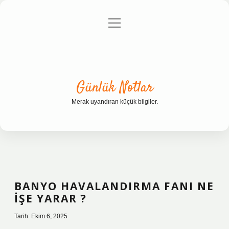
menüyü
Anasayfa
Gizlilik Politikası
Yasal Uyarı
aç
Hakkımızda
Günlük Notlar
Merak uyandıran küçük bilgiler.
BANYO HAVALANDIRMA FANI NE
IŞE YARAR ?
Tarih: Ekim 6, 2025