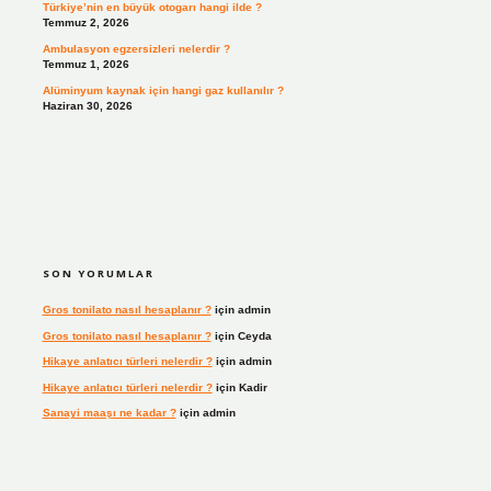
Türkiye’nin en büyük otogarı hangi ilde ?
Temmuz 2, 2026
Ambulasyon egzersizleri nelerdir ?
Temmuz 1, 2026
Alüminyum kaynak için hangi gaz kullanılır ?
Haziran 30, 2026
SON YORUMLAR
Gros tonilato nasıl hesaplanır ?
için
admin
Gros tonilato nasıl hesaplanır ?
için
Ceyda
Hikaye anlatıcı türleri nelerdir ?
için
admin
Hikaye anlatıcı türleri nelerdir ?
için
Kadir
Sanayi maaşı ne kadar ?
için
admin