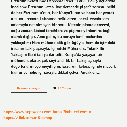
Erzurum Ketesi Kaç Derecede Pişer? Farklı Bakış Açılarıyla
İnceleme Erzurum ketesi kaç derecede pişer? sorusu, belki
de her Erzurumlu’nun, her Konya’lı’nın ve hatta her yemek
tutkunu insanın kafasında beliriveren, ancak cevabı tam
anlamıyla net olmayan bir soru. Ketenin pişme derecesi,
çoğu zaman kişisel tercihlere ve pişirme yöntemine bağlı
olarak değişir. Ama gelin, bu soruya farklı açılardan
yaklaşalım: Hem mühendislik gözlüğüyle, hem de içimdeki
insanın bakış açısıyla. İçimdeki Mühendis: Teknik Bir
Yaklaşım Beni tanıyanlar bilir, Konya’da yaşayan bir
mühendis olarak çok şeyi analitik bir bakış açısıyla
değerlendirmeye meyilliyim. Erzurum ketesi, içinde incecik
hamur ve nefis iç harcıyla dikkat çeker. Ancak en…
Erzurum
Devamını okuyun
12 Yorum
ketesi
kaç
derecede
pişer
?
https://www.septwaant.com
https://babucci.com.tr
https://viffel.com.tr
Sitemap