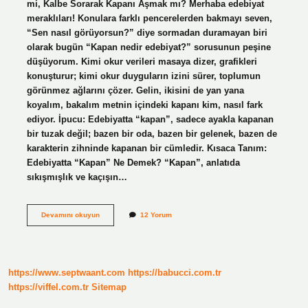
mi, Kalbe Sorarak Kapanı Aşmak mı? Merhaba edebiyat
meraklıları! Konulara farklı pencerelerden bakmayı seven,
“Sen nasıl görüyorsun?” diye sormadan duramayan biri
olarak bugün “Kapan nedir edebiyat?” sorusunun peşine
düşüyorum. Kimi okur verileri masaya dizer, grafikleri
konuşturur; kimi okur duyguların izini sürer, toplumun
görünmez ağlarını çözer. Gelin, ikisini de yan yana
koyalım, bakalım metnin içindeki kapanı kim, nasıl fark
ediyor. İpucu: Edebiyatta “kapan”, sadece ayakla kapanan
bir tuzak değil; bazen bir oda, bazen bir gelenek, bazen de
karakterin zihninde kapanan bir cümledir. Kısaca Tanım:
Edebiyatta “Kapan” Ne Demek? “Kapan”, anlatıda
sıkışmışlık ve kaçışın…
Kapan
Devamını okuyun
12 Yorum
nedir
edebiyat
?
https://www.septwaant.com
https://babucci.com.tr
https://viffel.com.tr
Sitemap