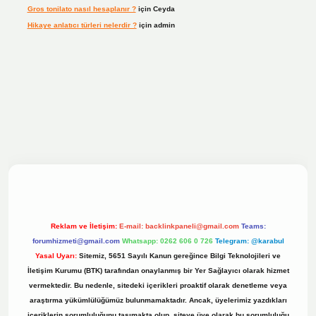
Gros tonilato nasıl hesaplanır ?
için
Ceyda
Hikaye anlatıcı türleri nelerdir ?
için
admin
ilbet bahis sitesi
Reklam ve İletişim:
E-mail:
backlinkpaneli@gmail.com
Teams:
forumhizmeti@gmail.com
Whatsapp: 0262 606 0 726
Telegram: @karabul
Yasal Uyarı:
Sitemiz, 5651 Sayılı Kanun gereğince Bilgi Teknolojileri ve
İletişim Kurumu (BTK) tarafından onaylanmış bir Yer Sağlayıcı olarak hizmet
vermektedir. Bu nedenle, sitedeki içerikleri proaktif olarak denetleme veya
araştırma yükümlülüğümüz bulunmamaktadır. Ancak, üyelerimiz yazdıkları
içeriklerin sorumluluğunu taşımakta olup, siteye üye olarak bu sorumluluğu