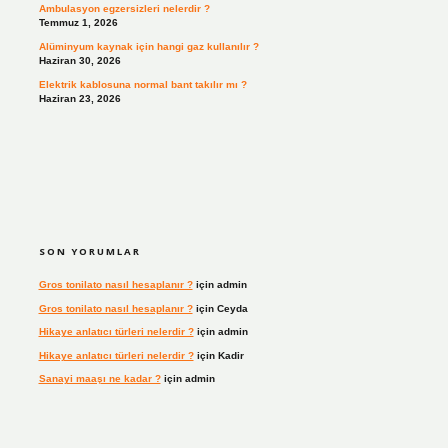
Ambulasyon egzersizleri nelerdir ?
Temmuz 1, 2026
Alüminyum kaynak için hangi gaz kullanılır ?
Haziran 30, 2026
Elektrik kablosuna normal bant takılır mı ?
Haziran 23, 2026
SON YORUMLAR
Gros tonilato nasıl hesaplanır ?
için
admin
Gros tonilato nasıl hesaplanır ?
için
Ceyda
Hikaye anlatıcı türleri nelerdir ?
için
admin
Hikaye anlatıcı türleri nelerdir ?
için
Kadir
Sanayi maaşı ne kadar ?
için
admin