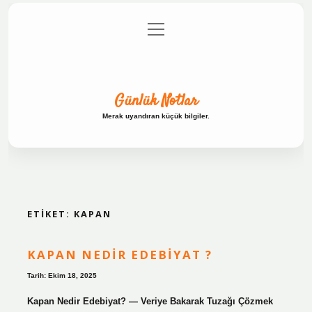
menüyü
Anasayfa
Gizlilik Politikası
Yasal Uyarı
aç
Hakkımızda
Günlük Notlar
Merak uyandıran küçük bilgiler.
ETIKET:
KAPAN
KAPAN NEDIR EDEBIYAT ?
Tarih: Ekim 18, 2025
Kapan Nedir Edebiyat? — Veriye Bakarak Tuzağı Çözmek