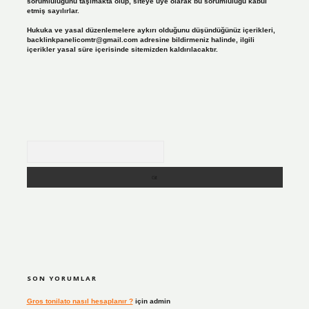
sorumluluğunu taşımakta olup, siteye üye olarak bu sorumluluğu kabul
etmiş sayılırlar.
Hukuka ve yasal düzenlemelere aykırı olduğunu düşündüğünüz içerikleri,
backlinkpanelicomtr@gmail.com
adresine bildirmeniz halinde, ilgili
içerikler yasal süre içerisinde sitemizden kaldırılacaktır.
Arama
SON YORUMLAR
Gros tonilato nasıl hesaplanır ?
için
admin