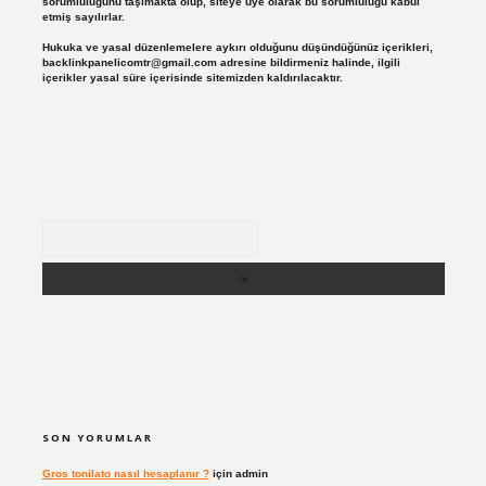
sorumluluğunu taşımakta olup, siteye üye olarak bu sorumluluğu kabul
etmiş sayılırlar.
Hukuka ve yasal düzenlemelere aykırı olduğunu düşündüğünüz içerikleri,
backlinkpanelicomtr@gmail.com
adresine bildirmeniz halinde, ilgili
içerikler yasal süre içerisinde sitemizden kaldırılacaktır.
Arama
SON YORUMLAR
Gros tonilato nasıl hesaplanır ?
için
admin