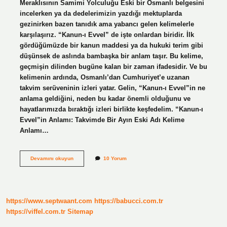
Meraklısının Samimi Yolculuğu Eski bir Osmanlı belgesini
incelerken ya da dedelerimizin yazdığı mektuplarda
gezinirken bazen tanıdık ama yabancı gelen kelimelerle
karşılaşırız. “Kanun-ı Evvel” de işte onlardan biridir. İlk
gördüğümüzde bir kanun maddesi ya da hukuki terim gibi
düşünsek de aslında bambaşka bir anlam taşır. Bu kelime,
geçmişin dilinden bugüne kalan bir zaman ifadesidir. Ve bu
kelimenin ardında, Osmanlı’dan Cumhuriyet’e uzanan
takvim serüveninin izleri yatar. Gelin, “Kanun-ı Evvel”in ne
anlama geldiğini, neden bu kadar önemli olduğunu ve
hayatlarımızda bıraktığı izleri birlikte keşfedelim. “Kanun-ı
Evvel”in Anlamı: Takvimde Bir Ayın Eski Adı Kelime
Anlamı…
Kanun
Devamını okuyun
10 Yorum
u
evvel
ne
demek
?
https://www.septwaant.com
https://babucci.com.tr
https://viffel.com.tr
Sitemap