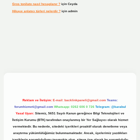
Gros tonilato nasıl hesaplanır ?
için
Ceyda
Hikaye anlatıcı türleri nelerdir ?
için
admin
ilbet bahis sitesi
Reklam ve İletişim:
E-mail:
backlinkpaneli@gmail.com
Teams:
forumhizmeti@gmail.com
Whatsapp: 0262 606 0 726
Telegram: @karabul
Yasal Uyarı:
Sitemiz, 5651 Sayılı Kanun gereğince Bilgi Teknolojileri ve
İletişim Kurumu (BTK) tarafından onaylanmış bir Yer Sağlayıcı olarak hizmet
vermektedir. Bu nedenle, sitedeki içerikleri proaktif olarak denetleme veya
araştırma yükümlülüğümüz bulunmamaktadır. Ancak, üyelerimiz yazdıkları
içeriklerin sorumluluğunu taşımakta olup, siteye üye olarak bu sorumluluğu