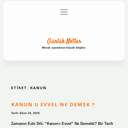
menüyü
Anasayfa
Gizlilik Politikası
Yasal Uyarı
aç
Hakkımızda
Günlük Notlar
Merak uyandıran küçük bilgiler.
ETIKET:
KANUN
KANUN U EVVEL NE DEMEK ?
Tarih: Ekim 18, 2025
Zamanın Eski Dili: “Kanun-ı Evvel” Ne Demekti? Bir Tarih