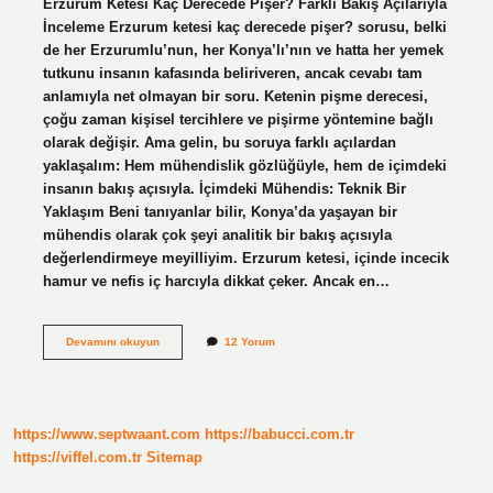
Erzurum Ketesi Kaç Derecede Pişer? Farklı Bakış Açılarıyla
İnceleme Erzurum ketesi kaç derecede pişer? sorusu, belki
de her Erzurumlu’nun, her Konya’lı’nın ve hatta her yemek
tutkunu insanın kafasında beliriveren, ancak cevabı tam
anlamıyla net olmayan bir soru. Ketenin pişme derecesi,
çoğu zaman kişisel tercihlere ve pişirme yöntemine bağlı
olarak değişir. Ama gelin, bu soruya farklı açılardan
yaklaşalım: Hem mühendislik gözlüğüyle, hem de içimdeki
insanın bakış açısıyla. İçimdeki Mühendis: Teknik Bir
Yaklaşım Beni tanıyanlar bilir, Konya’da yaşayan bir
mühendis olarak çok şeyi analitik bir bakış açısıyla
değerlendirmeye meyilliyim. Erzurum ketesi, içinde incecik
hamur ve nefis iç harcıyla dikkat çeker. Ancak en…
Erzurum
Devamını okuyun
12 Yorum
ketesi
kaç
derecede
pişer
?
https://www.septwaant.com
https://babucci.com.tr
https://viffel.com.tr
Sitemap