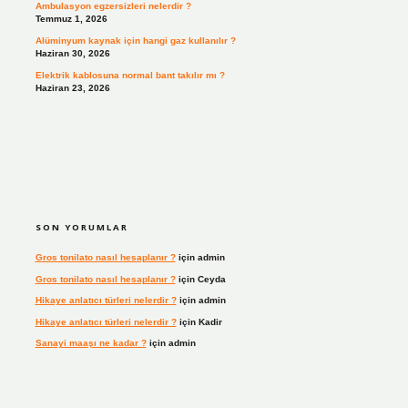
Ambulasyon egzersizleri nelerdir ?
Temmuz 1, 2026
Alüminyum kaynak için hangi gaz kullanılır ?
Haziran 30, 2026
Elektrik kablosuna normal bant takılır mı ?
Haziran 23, 2026
SON YORUMLAR
Gros tonilato nasıl hesaplanır ?
için
admin
Gros tonilato nasıl hesaplanır ?
için
Ceyda
Hikaye anlatıcı türleri nelerdir ?
için
admin
Hikaye anlatıcı türleri nelerdir ?
için
Kadir
Sanayi maaşı ne kadar ?
için
admin