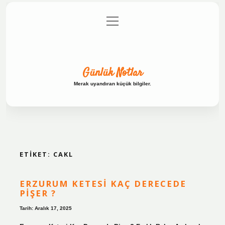
menüyü
Anasayfa
Gizlilik Politikası
Yasal Uyarı
aç
Hakkımızda
Günlük Notlar
Merak uyandıran küçük bilgiler.
ETIKET:
CAKL
ERZURUM KETESI KAÇ DERECEDE
PIŞER ?
Tarih: Aralık 17, 2025