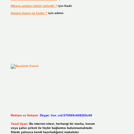
Hikaye anlatıcı türleri nelerdir ?
için
Kadir
Sanayi maaşı ne kadar ?
için
admin
Reklam ve İletişim:
Skype: live:.cid.575569c608265c69
Yasal Uyarı:
Bu internet sitesi, herhangi bir marka, kurum
veya şahıs şirketi ile hiçbir bağlantısı bulunmamaktadır.
Sitede yalnızca kendi hazırladığımız makaleler