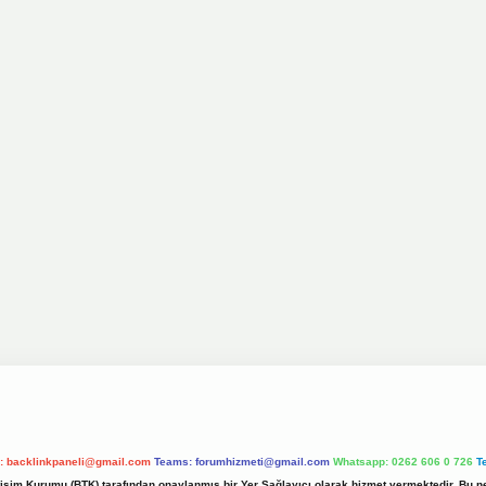
l:
backlinkpaneli@gmail.com
Teams:
forumhizmeti@gmail.com
Whatsapp: 0262 606 0 726
T
etişim Kurumu (BTK) tarafından onaylanmış bir Yer Sağlayıcı olarak hizmet vermektedir. Bu ne