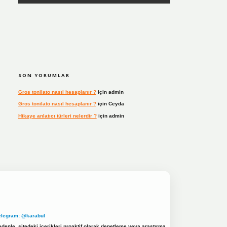
SON YORUMLAR
Gros tonilato nasıl hesaplanır ?
için
admin
Gros tonilato nasıl hesaplanır ?
için
Ceyda
Hikaye anlatıcı türleri nelerdir ?
için
admin
elegram: @karabul
denle, sitedeki içerikleri proaktif olarak denetleme veya araştırma