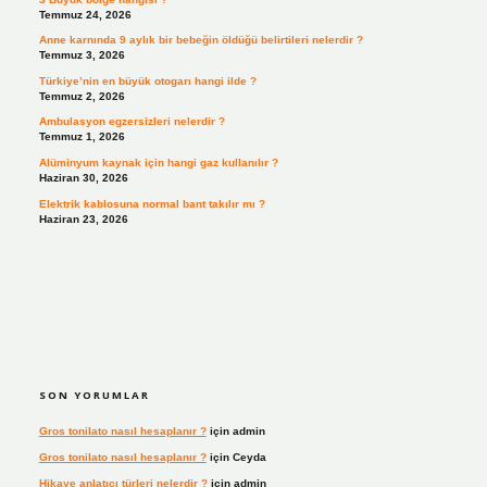
Temmuz 24, 2026
Anne karnında 9 aylık bir bebeğin öldüğü belirtileri nelerdir ?
Temmuz 3, 2026
Türkiye’nin en büyük otogarı hangi ilde ?
Temmuz 2, 2026
Ambulasyon egzersizleri nelerdir ?
Temmuz 1, 2026
Alüminyum kaynak için hangi gaz kullanılır ?
Haziran 30, 2026
Elektrik kablosuna normal bant takılır mı ?
Haziran 23, 2026
SON YORUMLAR
Gros tonilato nasıl hesaplanır ?
için
admin
Gros tonilato nasıl hesaplanır ?
için
Ceyda
Hikaye anlatıcı türleri nelerdir ?
için
admin