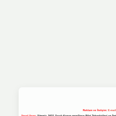
Reklam ve İletişim:
E-mai
Yasal Uyarı:
Sitemiz, 5651 Sayılı Kanun gereğince Bilgi Teknolojileri ve İl