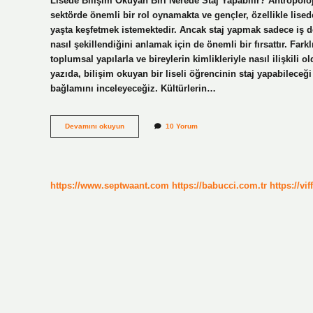
Lisede Bilişim Okuyan Biri Nerede Staj Yapabilir? Antropol
sektörde önemli bir rol oynamakta ve gençler, özellikle lisede 
yaşta keşfetmek istemektedir. Ancak staj yapmak sadece iş 
nasıl şekillendiğini anlamak için de önemli bir fırsattır. Fark
toplumsal yapılarla ve bireylerin kimlikleriyle nasıl ilişkili
yazıda, bilişim okuyan bir liseli öğrencinin staj yapabileceğ
bağlamını inceleyeceğiz. Kültürlerin…
Lisede
Devamını okuyun
10 Yorum
bilişim
okuyan
biri
nerede
staj
https://www.septwaant.com
https://babucci.com.tr
https://vif
yapabilir
?