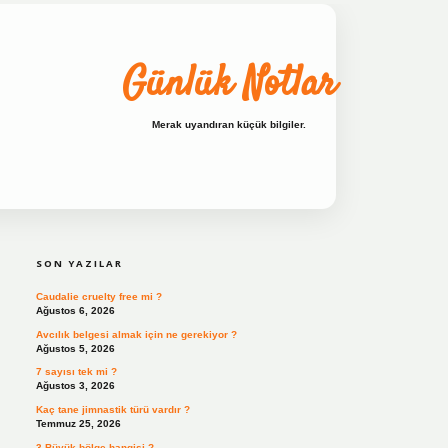
Günlük Notlar
Merak uyandıran küçük bilgiler.
SIDEBAR
ilbet bahis sitesi
SON YAZILAR
Caudalie cruelty free mi ?
Ağustos 6, 2026
Avcılık belgesi almak için ne gerekiyor ?
Ağustos 5, 2026
7 sayısı tek mi ?
Ağustos 3, 2026
Kaç tane jimnastik türü vardır ?
Temmuz 25, 2026
3 Büyük bölge hangisi ?