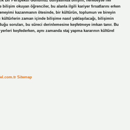
ojik Bir Perspektif Günümüz dünyasında bilişim, neredeyse her
bilişim okuyan öğrenciler, bu alanla ilgili kariyer fırsatlarını erken
deneyimi kazanmanın ötesinde, bir kültürün, toplumun ve bireyin
lı kültürlerin zaman içinde bilişime nasıl yaklaşılacağı, bilişimin
 olduğu soruları, bu süreci derinlemesine keşfetmeye imkan tanır. Bu
i yerleri keşfederken, aynı zamanda staj yapma kararının kültürel
fel.com.tr
Sitemap